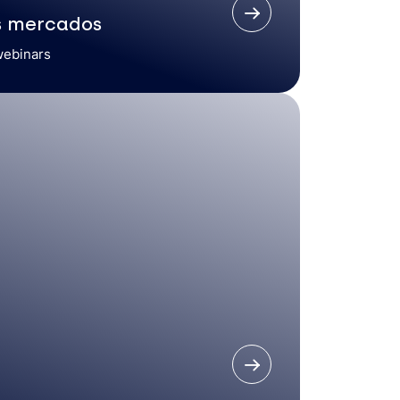
s mercados
webinars