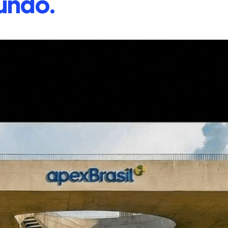
undo.