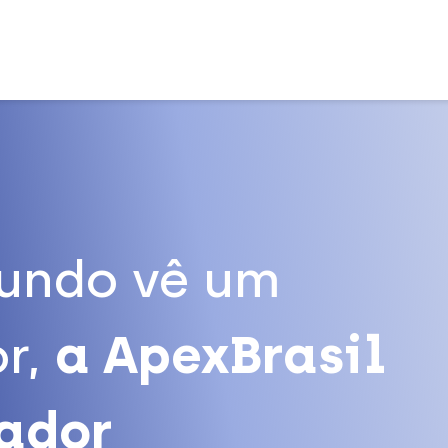
undo vê um
r,
a ApexBrasil
tador