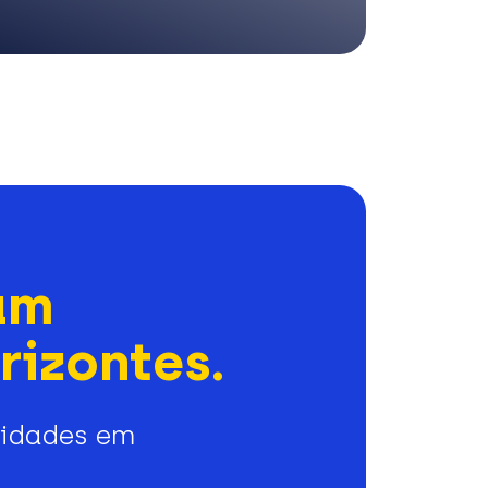
am
rizontes.
nidades em