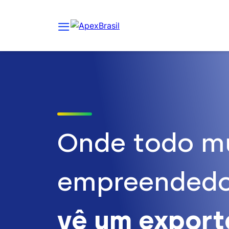
Onde todo m
empreendedo
vê um expor