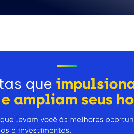
tas que
impulsion
e ampliam seus ho
que levam você às melhores oportu
os e investimentos.