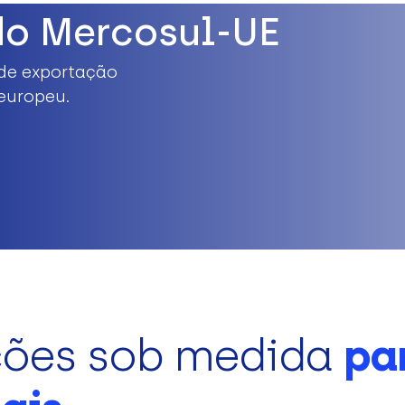
do Mercosul-UE
de exportação
europeu.
ções sob medida
pa