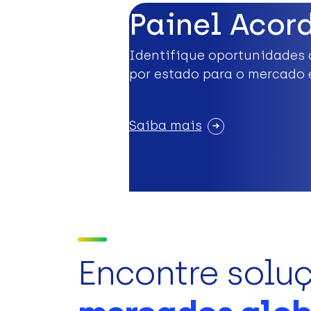
Painel Acor
Identifique oportunidades 
por estado para o mercado 
Saiba mais
Encontre solu