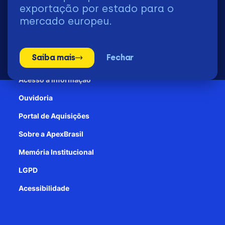
2026 | © Todos os Direitos Reservados - ApexBrasil
exportação por estado para o
mercado europeu.
Transparência e Prestação de contas
Saiba mais
Fechar
Patrocínio
Acesso à informação
Ouvidoria
Portal de Aquisições
Sobre a ApexBrasil
Memória Institucional
LGPD
Acessibilidade