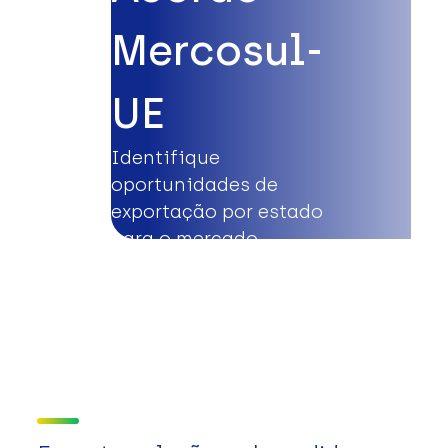
Mercosul-
UE
Identifique
oportunidades de
exportação por estado
para o mercado
europeu.
Saiba mais