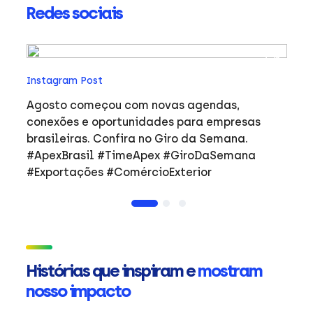
Redes sociais
In
Instagram Post
Ho
co
Agosto começou com novas agendas,
ar
e
conexões e oportunidades para empresas
mulher
brasileiras. Confira no Giro da Semana.
i
#ApexBrasil #TimeApex #GiroDaSemana
p
#Exportações #ComércioExterior
do
a
de
Ap
ta
in
Histórias que inspiram e
mostram
mu
nosso impacto
ca
s
Em