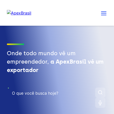
Onde todo mundo vê um
empreendedor,
a ApexBrasil vê um
exportador