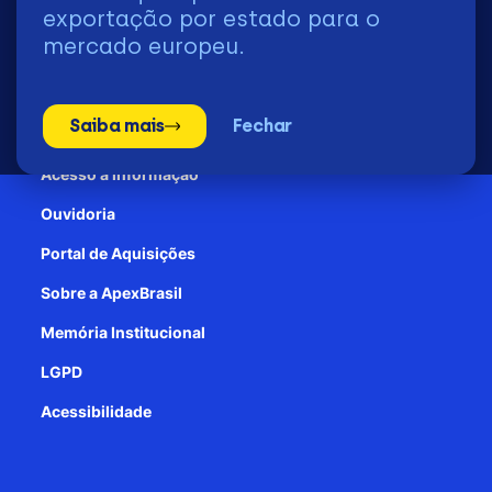
2026 | © Todos os Direitos Reservados - ApexBrasil
exportação por estado para o
mercado europeu.
Transparência e Prestação de contas
Saiba mais
Fechar
Patrocínio
Acesso à informação
Ouvidoria
Portal de Aquisições
Sobre a ApexBrasil
Memória Institucional
LGPD
Acessibilidade