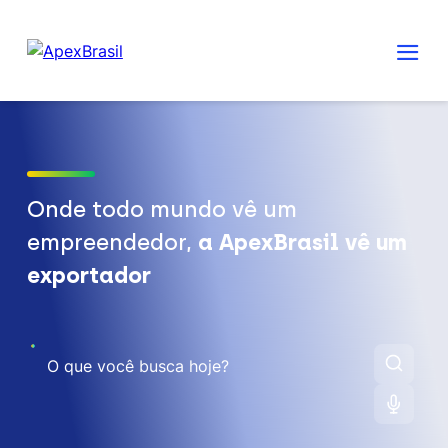
Onde todo mundo vê um
empreendedor,
a ApexBrasil vê um
exportador