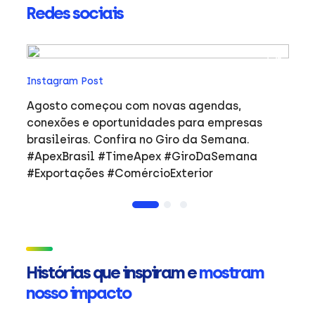
Redes sociais
In
Instagram Post
Ho
co
Agosto começou com novas agendas,
ar
e
conexões e oportunidades para empresas
mulher
brasileiras. Confira no Giro da Semana.
i
#ApexBrasil #TimeApex #GiroDaSemana
p
#Exportações #ComércioExterior
do
a
de
Ap
ta
in
Histórias que inspiram e
mostram
mu
nosso impacto
ca
s
Em