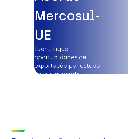
Mercosul-
UE
Identifique
oportunidades de
exportação por estado
para o mercado
europeu.
Saiba mais