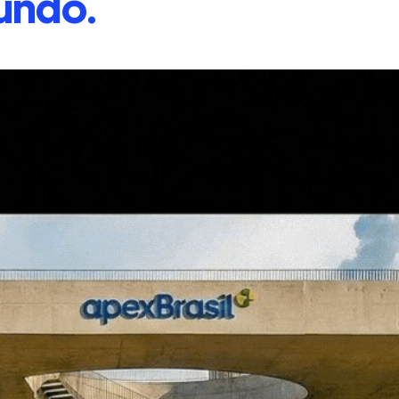
undo.