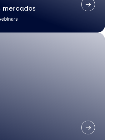
s mercados
webinars