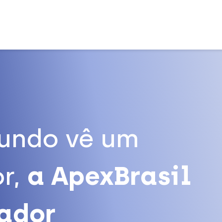
undo vê um
r,
a ApexBrasil
tador