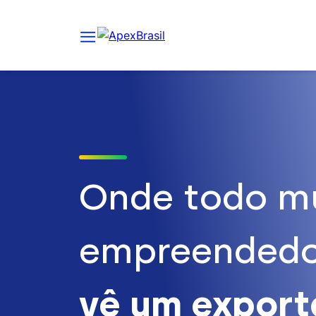
Onde todo m
empreendedo
vê um expor