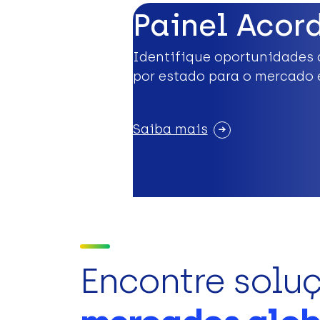
Painel Acor
Identifique oportunidades 
por estado para o mercado 
Saiba mais
Encontre solu