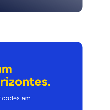
am
rizontes.
nidades em