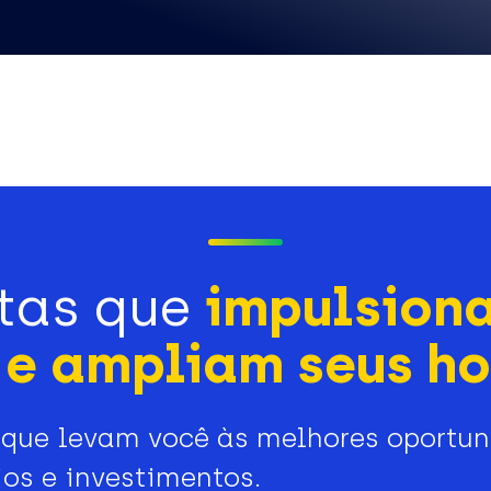
tas que
impulsion
e ampliam seus ho
que levam você às melhores oportu
os e investimentos.