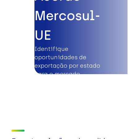
Mercosul-
UE
Identifique
oportunidades de
exportação por estado
para o mercado
europeu.
Saiba mais