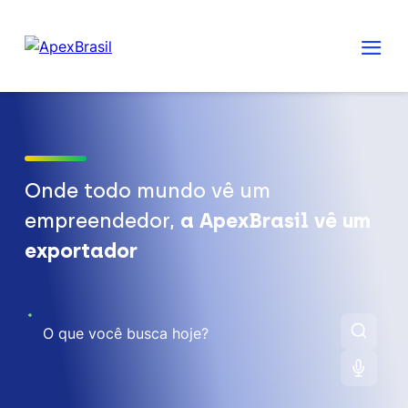
Onde todo mundo vê um
empreendedor,
a ApexBrasil vê um
exportador