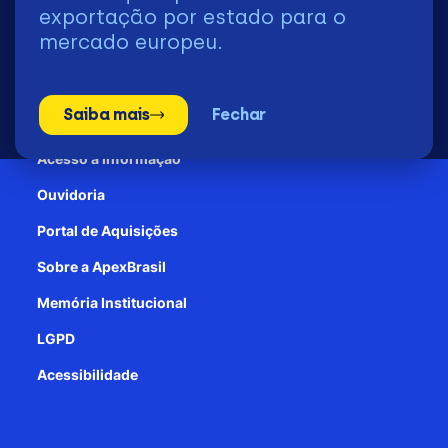
2026 | © Todos os Direitos Reservados - ApexBrasil
exportação por estado para o
mercado europeu.
Transparência e Prestação de contas
Saiba mais
Fechar
Patrocínio
Acesso à informação
Ouvidoria
Portal de Aquisições
Sobre a ApexBrasil
Memória Institucional
LGPD
Acessibilidade