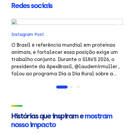
Redes sociais
In
Instagram Post
O 
gr
O Brasil é referência mundial em proteínas
 E
ex
animais, e fortalecer essa posição exige um
a
r
trabalho conjunto. Durante o SIAVS 2026, o
@ja
presidente da ApexBrasil, @laudemirmuller ,
co
falou ao programa Dia a Dia Rural sobre a
al
nossa parceria com as entidades do setor e
pr
os resultados dessa atuação para as
am
exportações brasileiras. Assista ao trecho da
ta
entrevista. #SIAVS #Agronegocio
ad
#Exportacao #Proteina
Histórias que inspiram e
mostram
fe
nosso impacto
i
pr