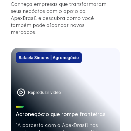
a
Conheça empresas que transformaram
intern
seus negócios com o apoio da
bio. #ApexBras
ApexBrasil e descubra como você
#
também pode alcançar novos
#
mercados.
Rafaela Simons | Agronegócio
Reproduzir vídeo
Agronegócio que rompe fronteiras
”A parceria com a ApexBrasil nos