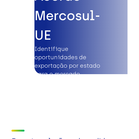
Mercosul-
UE
Identifique
oportunidades de
exportação por estado
para o mercado
europeu.
Saiba mais