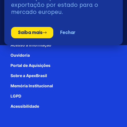
2026 | © Todos os Direitos Reservados - ApexBrasil
exportação por estado para o
mercado europeu.
Transparência e Prestação de contas
Saiba mais
Fechar
Patrocínio
Acesso à informação
Ouvidoria
Portal de Aquisições
Sobre a ApexBrasil
Memória Institucional
LGPD
Acessibilidade