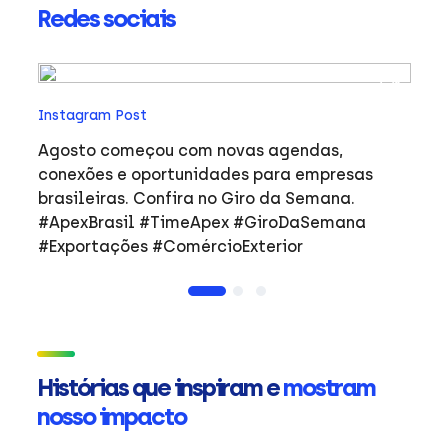
Redes sociais
In
Instagram Post
Ho
co
Agosto começou com novas agendas,
ar
e
conexões e oportunidades para empresas
mulher
brasileiras. Confira no Giro da Semana.
i
#ApexBrasil #TimeApex #GiroDaSemana
p
#Exportações #ComércioExterior
do
a
de
Ap
ta
in
Histórias que inspiram e
mostram
mu
nosso impacto
ca
s
Em