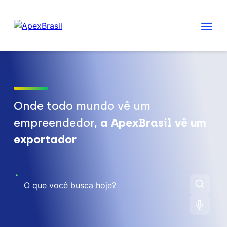
Onde todo mundo vê um
empreendedor,
a ApexBrasil vê um
exportador