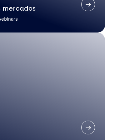
s mercados
webinars