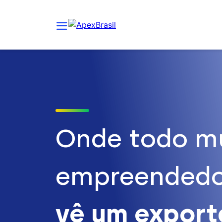
Onde todo m
empreendedo
vê um expor