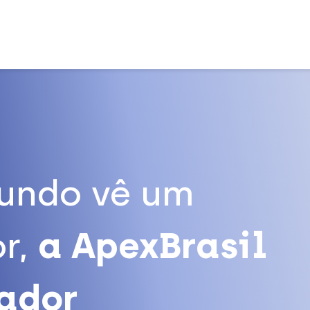
undo vê um
r,
a ApexBrasil
tador