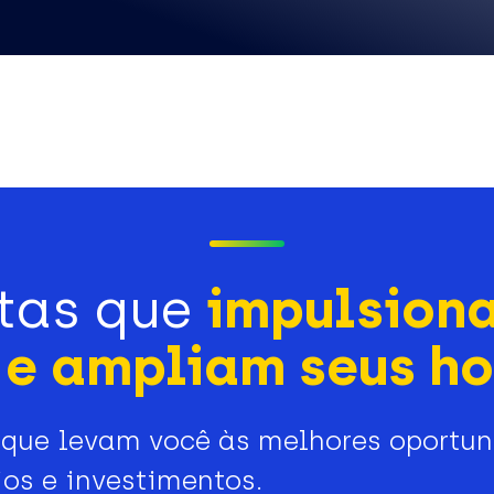
tas que
impulsion
e ampliam seus ho
que levam você às melhores oportu
os e investimentos.