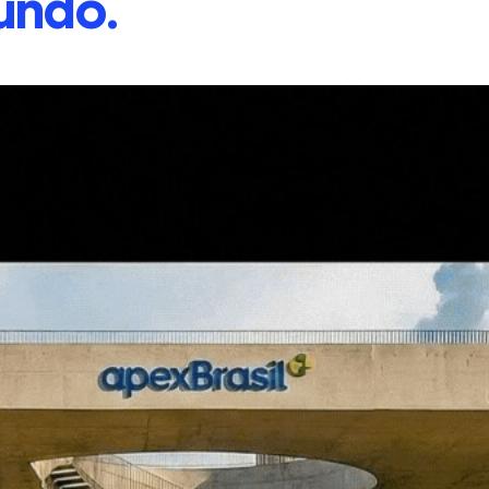
undo.