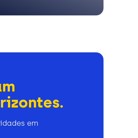
am
rizontes.
nidades em