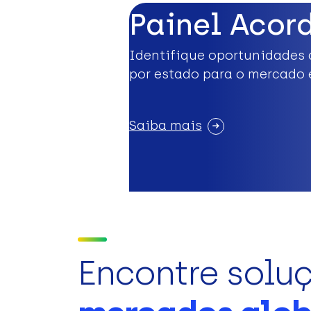
Painel Acor
Identifique oportunidades 
por estado para o mercado 
Saiba mais
Encontre solu