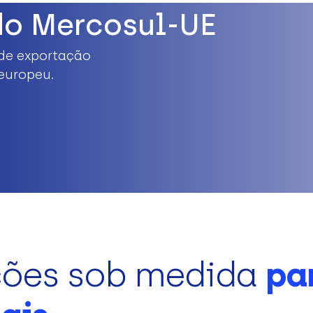
do Mercosul-UE
de exportação
europeu.
ções sob medida
pa