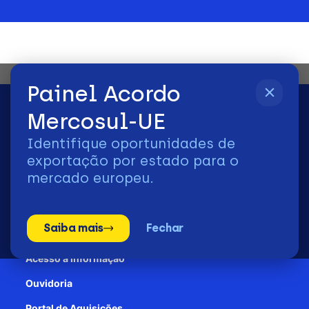
Painel Acordo
Mercosul-UE
Identifique oportunidades de
2026 | © Todos os Direitos Reservados - ApexBrasil
exportação por estado para o
mercado europeu.
Transparência e Prestação de contas
Saiba mais
Fechar
Patrocínio
Acesso à informação
Ouvidoria
Portal de Aquisições