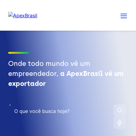
Onde todo mundo vê um
empreendedor,
a ApexBrasil vê um
exportador