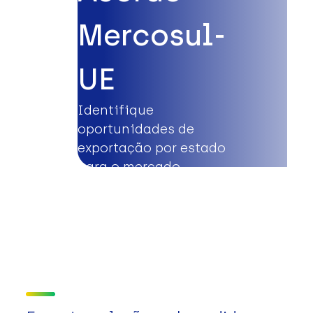
Mercosul-
UE
Identifique
oportunidades de
exportação por estado
para o mercado
europeu.
Saiba mais