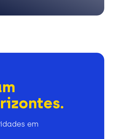
am
rizontes.
nidades em