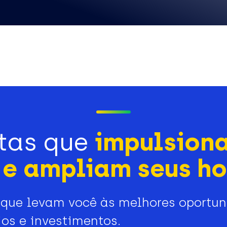
tas que
impulsion
e ampliam seus ho
que levam você às melhores oportu
os e investimentos.