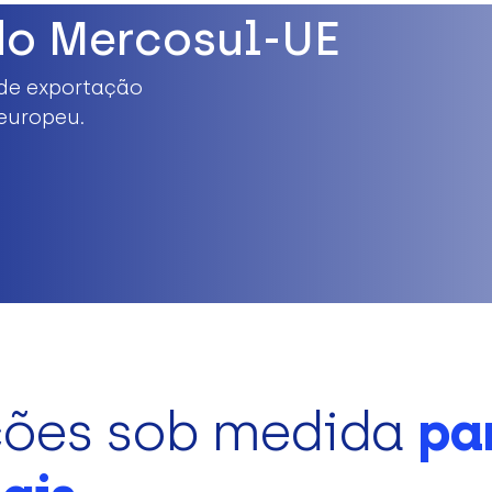
do Mercosul-UE
de exportação
europeu.
ções sob medida
pa