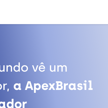
undo vê um
r,
a ApexBrasil
tador