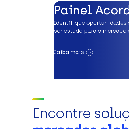
Painel Acor
Identifique oportunidades 
por estado para o mercado 
Saiba mais
Encontre solu