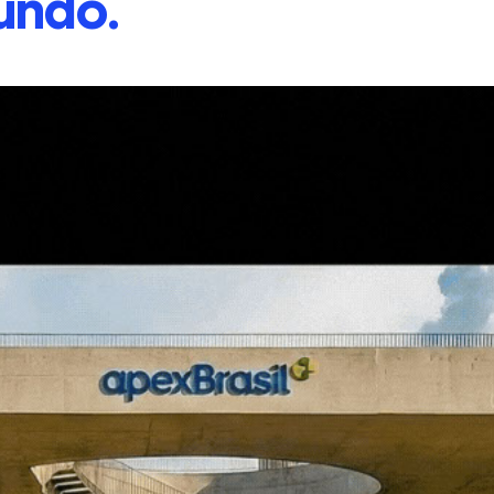
undo.