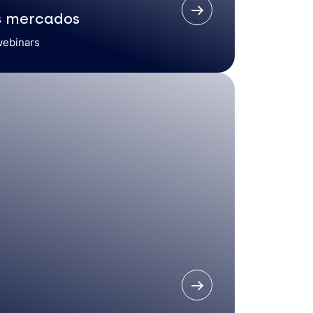
s mercados
webinars