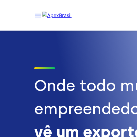
Onde todo m
empreendedo
vê um expor