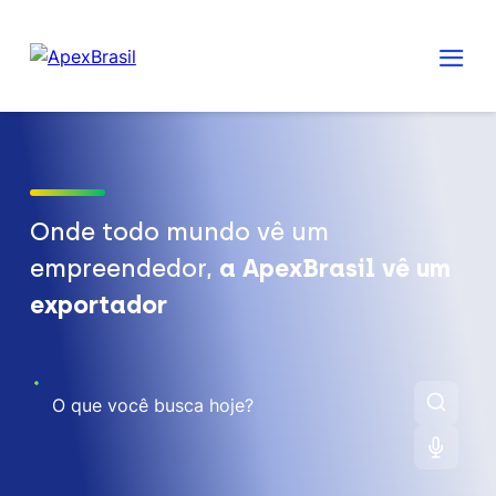
Onde todo mundo vê um
empreendedor,
a ApexBrasil vê um
exportador