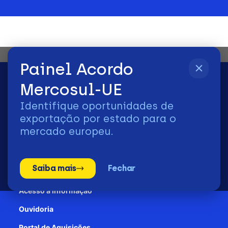
Painel Acordo
Mercosul-UE
Identifique oportunidades de
2026 | © Todos os Direitos Reservados - ApexBrasil
exportação por estado para o
mercado europeu.
Transparência e Prestação de contas
Saiba mais
Fechar
Patrocínio
Acesso à informação
Ouvidoria
Portal de Aquisições