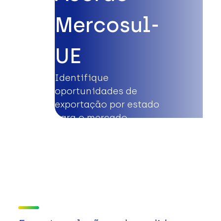
Mercosul-
UE
Identifique
oportunidades de
exportação por estado
para o mercado
europeu.
Saiba mais