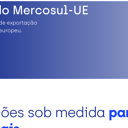
do Mercosul-UE
de exportação
europeu.
ções sob medida
pa