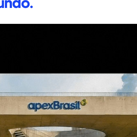
undo.