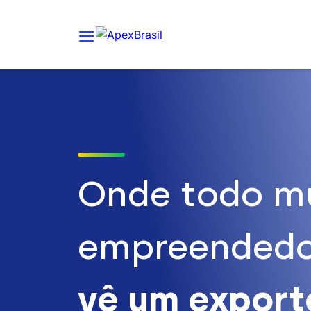
Onde todo m
empreendedo
vê um expor