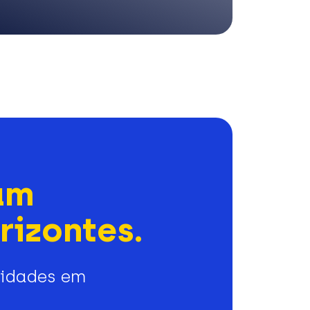
am
rizontes.
nidades em