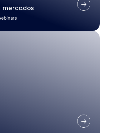
s mercados
webinars