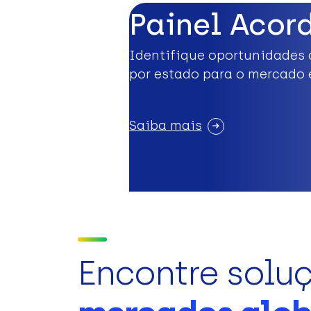
Painel Acor
Identifique oportunidades 
por estado para o mercado 
Saiba mais
Encontre solu