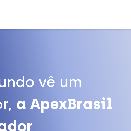
undo vê um
r,
a ApexBrasil
tador