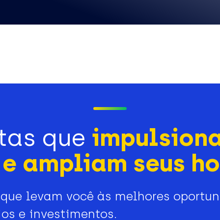
tas que
impulsion
e ampliam seus ho
que levam você às melhores oportu
os e investimentos.