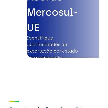
Mercosul-
UE
Identifique
oportunidades de
exportação por estado
para o mercado
europeu.
Saiba mais