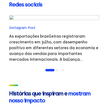
Redes sociais
In
Instagram Post
O 
an
As exportações brasileiras registraram
trab
crescimento em julho, com desempenho
pr
positivo em diferentes setores da economia e
fa
avanço das vendas para importantes
no
mercados internacionais. A balança
o
comercial do período reflete a dinâmica do
exp
comércio exterior brasileiro e o desempenho
entre
de produtos de destaque em mercados
#
estratégicos. #Exportacoes #Resultados
#Internacional #ApexBrasil
Histórias que inspiram e
mostram
nosso impacto
ue