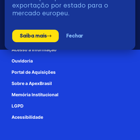
2026 | © Todos os Direitos Reservados - ApexBrasil
exportação por estado para o
mercado europeu.
Transparência e Prestação de contas
Saiba mais
Fechar
Patrocínio
Acesso à informação
Ouvidoria
Portal de Aquisições
Sobre a ApexBrasil
Memória Institucional
LGPD
Acessibilidade