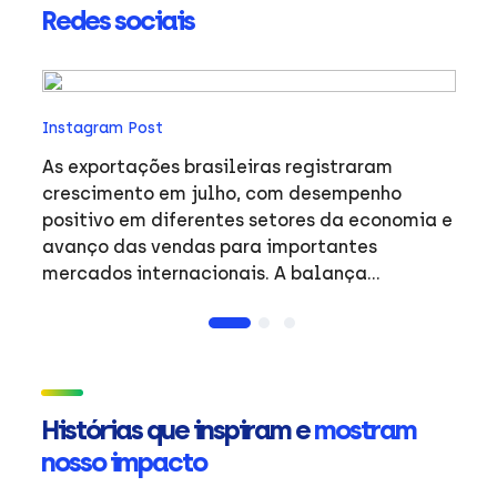
Redes sociais
In
Instagram Post
O 
an
As exportações brasileiras registraram
trab
crescimento em julho, com desempenho
pr
positivo em diferentes setores da economia e
fa
avanço das vendas para importantes
no
mercados internacionais. A balança
o
comercial do período reflete a dinâmica do
exp
comércio exterior brasileiro e o desempenho
entre
de produtos de destaque em mercados
#
estratégicos. #Exportacoes #Resultados
#Internacional #ApexBrasil
Histórias que inspiram e
mostram
nosso impacto
ue