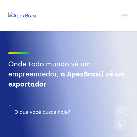
Onde todo mundo vê um
empreendedor,
a ApexBrasil vê um
exportador