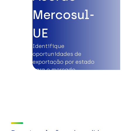
Mercosul-
UE
Identifique
oportunidades de
exportação por estado
para o mercado
europeu.
Saiba mais