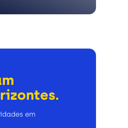
am
rizontes.
nidades em