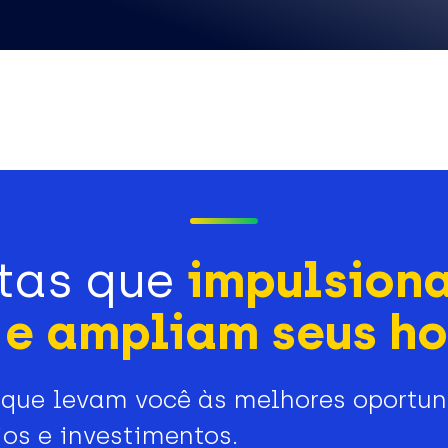
tas que
impulsion
e ampliam seus ho
que levam você às melhores oportu
os e investimentos.