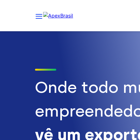
Onde todo m
empreendedo
vê um expor