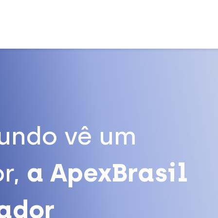
undo vê um
r,
a ApexBrasil
tador