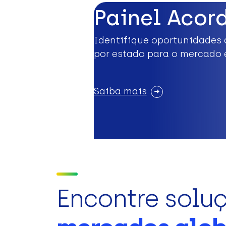
Painel Acor
Identifique oportunidades 
por estado para o mercado 
Saiba mais
Encontre solu