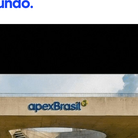
undo.