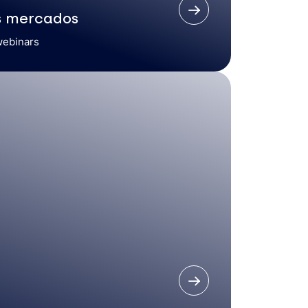
s mercados
webinars