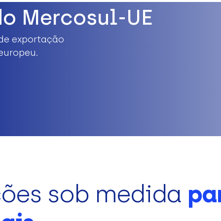
do Mercosul-UE
de exportação
europeu.
ções sob medida
pa