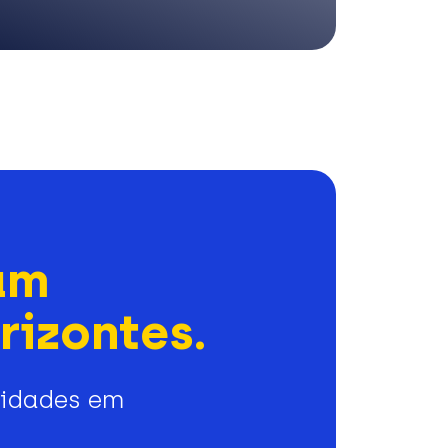
am
rizontes.
nidades em