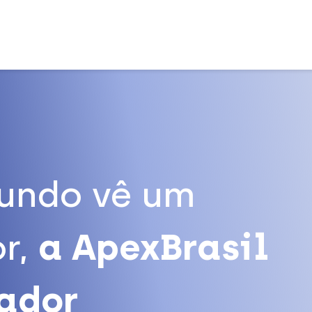
undo vê um
r,
a ApexBrasil
tador