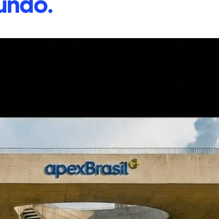
undo.