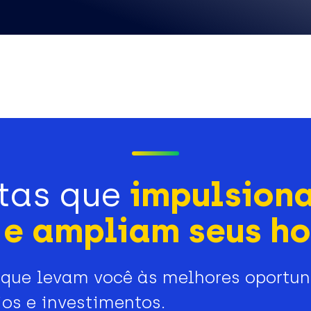
tas que
impulsion
e ampliam seus ho
que levam você às melhores oportu
os e investimentos.