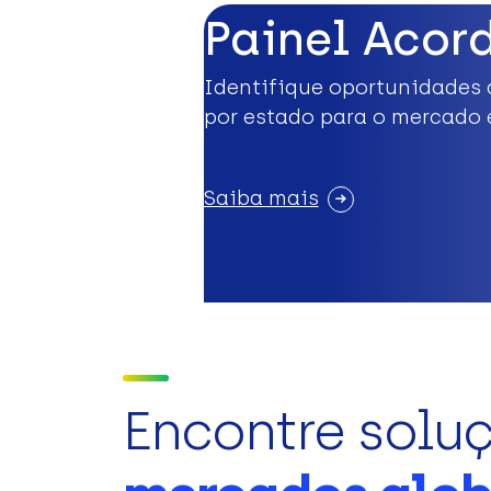
Painel Acor
Identifique oportunidades 
por estado para o mercado 
Saiba mais
Encontre solu