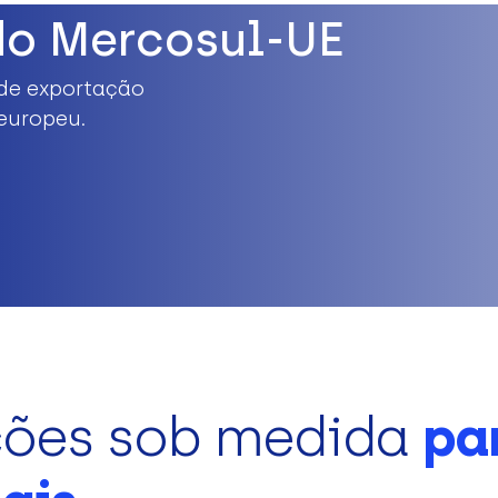
do Mercosul-UE
de exportação
europeu.
ções sob medida
pa