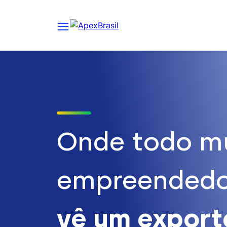
Onde todo m
empreendedo
vê um expor