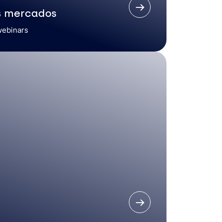
s mercados
webinars