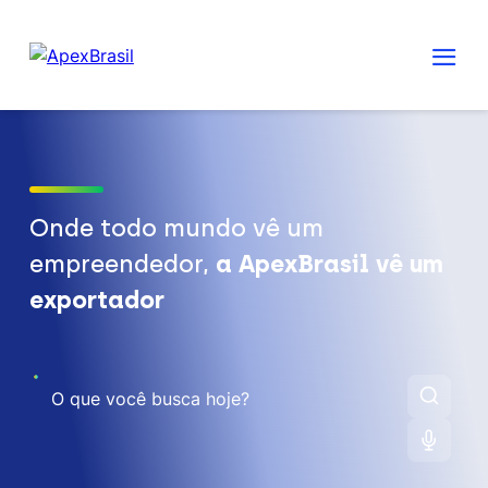
Onde todo mundo vê um
empreendedor,
a ApexBrasil vê um
exportador