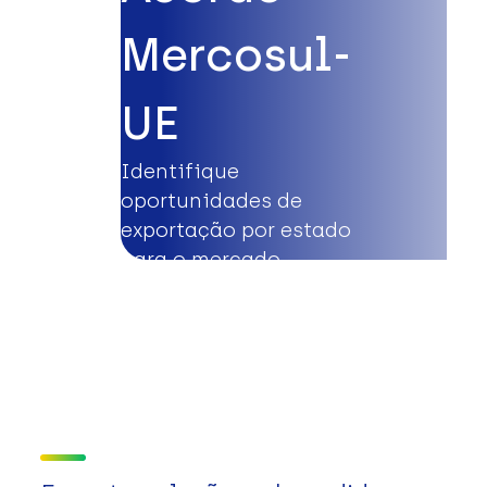
Mercosul-
UE
Identifique
oportunidades de
exportação por estado
para o mercado
europeu.
Saiba mais