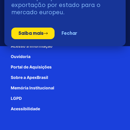
2026 | © Todos os Direitos Reservados - ApexBrasil
exportação por estado para o
mercado europeu.
Transparência e Prestação de contas
Saiba mais
Fechar
Patrocínio
Acesso à informação
Ouvidoria
Portal de Aquisições
Sobre a ApexBrasil
Memória Institucional
LGPD
Acessibilidade