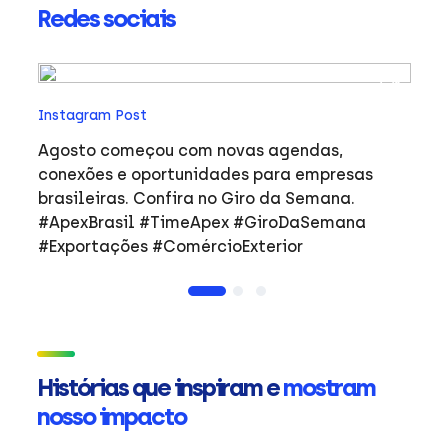
Redes sociais
In
Instagram Post
Ho
co
Agosto começou com novas agendas,
ar
e
conexões e oportunidades para empresas
mulher
brasileiras. Confira no Giro da Semana.
i
#ApexBrasil #TimeApex #GiroDaSemana
p
#Exportações #ComércioExterior
do
a
de
Ap
ta
in
Histórias que inspiram e
mostram
mu
nosso impacto
ca
s
Em