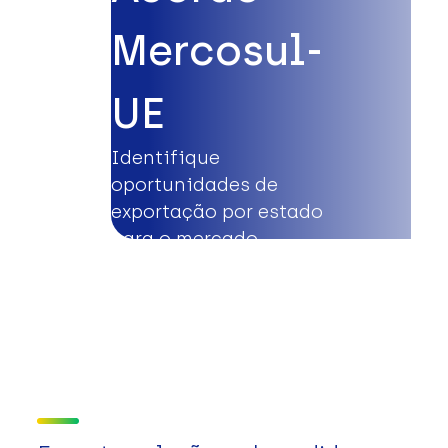
Mercosul-
UE
Identifique
oportunidades de
exportação por estado
para o mercado
europeu.
Saiba mais