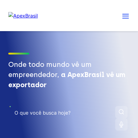
Onde todo mundo vê um
empreendedor,
a ApexBrasil vê um
exportador