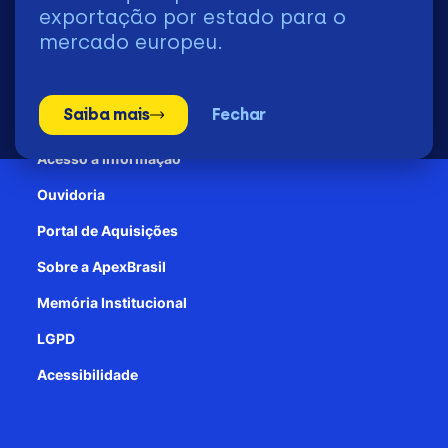
2026 | © Todos os Direitos Reservados - ApexBrasil
exportação por estado para o
mercado europeu.
Transparência e Prestação de contas
Saiba mais
Fechar
Patrocínio
Acesso à informação
Ouvidoria
Portal de Aquisições
Sobre a ApexBrasil
Memória Institucional
LGPD
Acessibilidade