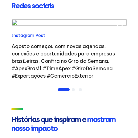
Redes sociais
In
Instagram Post
Ho
co
Agosto começou com novas agendas,
ar
e
conexões e oportunidades para empresas
mulher
brasileiras. Confira no Giro da Semana.
i
#ApexBrasil #TimeApex #GiroDaSemana
p
#Exportações #ComércioExterior
do
a
de
Ap
ta
in
Histórias que inspiram e
mostram
mu
nosso impacto
ca
s
Em