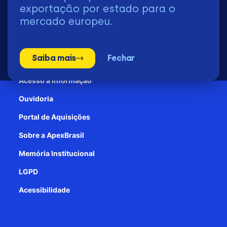
2026 | © Todos os Direitos Reservados - ApexBrasil
exportação por estado para o
mercado europeu.
Transparência e Prestação de contas
Saiba mais
Fechar
Patrocínio
Acesso à informação
Ouvidoria
Portal de Aquisições
Sobre a ApexBrasil
Memória Institucional
LGPD
Acessibilidade