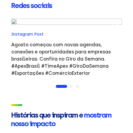
Redes sociais
In
Instagram Post
Ho
co
Agosto começou com novas agendas,
ar
e
conexões e oportunidades para empresas
mulher
brasileiras. Confira no Giro da Semana.
i
#ApexBrasil #TimeApex #GiroDaSemana
p
#Exportações #ComércioExterior
do
a
de
Ap
ta
in
Histórias que inspiram e
mostram
mu
nosso impacto
ca
s
Em