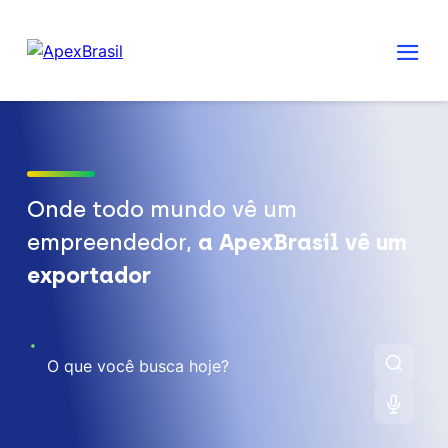
Onde todo mundo vê um
empreendedor,
a ApexBrasil vê um
exportador