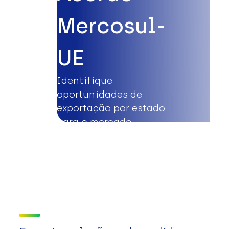
Mercosul-
UE
Identifique
oportunidades de
exportação por estado
para o mercado
europeu.
Saiba mais