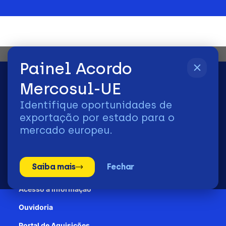
Painel Acordo
Mercosul-UE
Identifique oportunidades de
2026 | © Todos os Direitos Reservados - ApexBrasil
exportação por estado para o
mercado europeu.
Transparência e Prestação de contas
Saiba mais
Fechar
Patrocínio
Acesso à informação
Ouvidoria
Portal de Aquisições