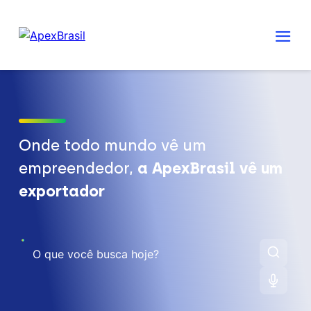
Onde todo mundo vê um
empreendedor,
a ApexBrasil vê um
exportador