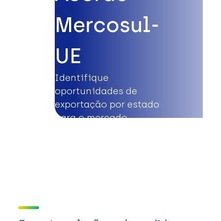
Mercosul-
UE
Identifique
oportunidades de
exportação por estado
para o mercado
europeu.
Saiba mais