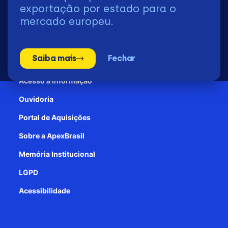
2026 | © Todos os Direitos Reservados - ApexBrasil
exportação por estado para o
mercado europeu.
Transparência e Prestação de contas
Saiba mais
Fechar
Patrocínio
Acesso à informação
Ouvidoria
Portal de Aquisições
Sobre a ApexBrasil
Memória Institucional
LGPD
Acessibilidade