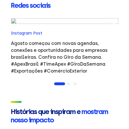
Redes sociais
In
Instagram Post
Ho
co
Agosto começou com novas agendas,
ar
e
conexões e oportunidades para empresas
mulher
brasileiras. Confira no Giro da Semana.
i
#ApexBrasil #TimeApex #GiroDaSemana
p
#Exportações #ComércioExterior
do
a
de
Ap
ta
in
Histórias que inspiram e
mostram
mu
nosso impacto
ca
s
Em