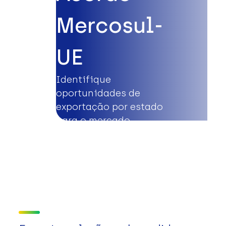
Mercosul-
UE
Identifique
oportunidades de
exportação por estado
para o mercado
europeu.
Saiba mais