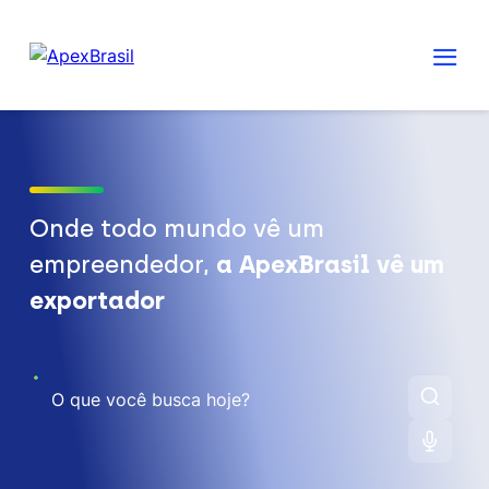
Onde todo mundo vê um
empreendedor,
a ApexBrasil vê um
exportador