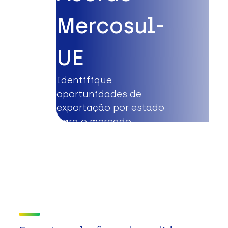
Mercosul-
UE
Identifique
oportunidades de
exportação por estado
para o mercado
europeu.
Saiba mais