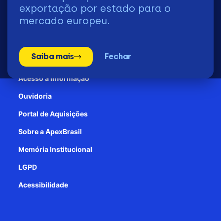
2026 | © Todos os Direitos Reservados - ApexBrasil
exportação por estado para o
mercado europeu.
Transparência e Prestação de contas
Saiba mais
Fechar
Patrocínio
Acesso à informação
Ouvidoria
Portal de Aquisições
Sobre a ApexBrasil
Memória Institucional
LGPD
Acessibilidade