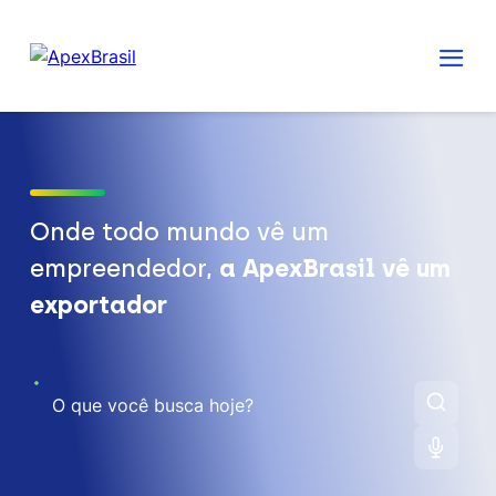
Onde todo mundo vê um
empreendedor,
a ApexBrasil vê um
exportador