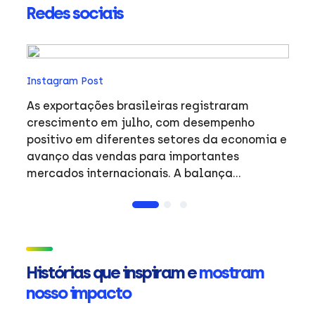
Redes sociais
In
Instagram Post
O 
an
As exportações brasileiras registraram
trab
crescimento em julho, com desempenho
pr
positivo em diferentes setores da economia e
fa
avanço das vendas para importantes
no
mercados internacionais. A balança
o
comercial do período reflete a dinâmica do
exp
comércio exterior brasileiro e o desempenho
entre
de produtos de destaque em mercados
#
estratégicos. #Exportacoes #Resultados
#Internacional #ApexBrasil
Histórias que inspiram e
mostram
nosso impacto
ue