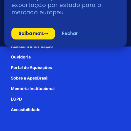
2026 | © Todos os Direitos Reservados - ApexBrasil
exportação por estado para o
mercado europeu.
Transparência e Prestação de contas
Saiba mais
Fechar
Patrocínio
Acesso à informação
Ouvidoria
Portal de Aquisições
Sobre a ApexBrasil
Memória Institucional
LGPD
Acessibilidade