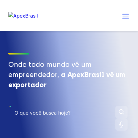
Onde todo mundo vê um
empreendedor,
a ApexBrasil vê um
exportador