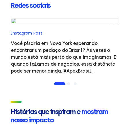
Redes sociais
In
Instagram Post
O 
en
Você pisaria em Nova York esperando
anima
encontrar um pedaço do Brasil? Às vezes o
(A
mundo está mais perto do que imaginamos. E
em
quando falamos de negócios, essa distância
AB
pode ser menor ainda. #ApexBrasil
A
#Exportação #OBrasilJáNasceuGlobal
re
#global #MercadoInternacional
fo
ne
br
Histórias que inspiram e
mostram
pa
nosso impacto
c
e