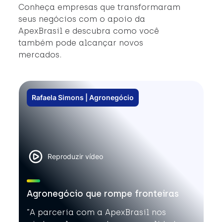
e
Conheça empresas que transformaram
in
seus negócios com o apoio da
c
ApexBrasil e descubra como você
#
também pode alcançar novos
#
mercados.
#A
Rafaela Simons | Agronegócio
Reproduzir vídeo
Agronegócio que rompe fronteiras
”A parceria com a ApexBrasil nos