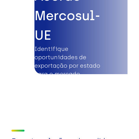
Mercosul-
UE
Identifique
oportunidades de
exportação por estado
para o mercado
europeu.
Saiba mais