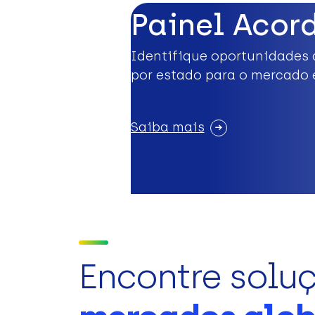
Painel Acor
Identifique oportunidades 
por estado para o mercado 
Saiba mais
Encontre solu