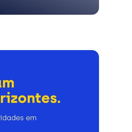
am
rizontes.
nidades em