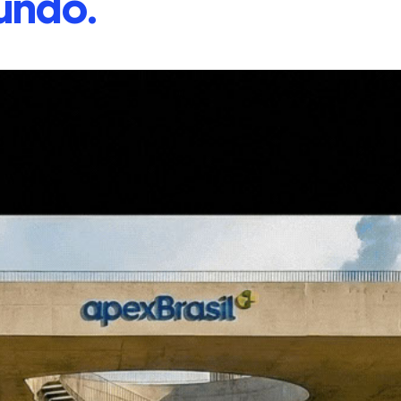
undo.