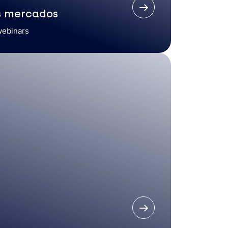
s mercados
webinars