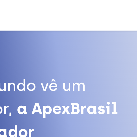
undo vê um
r,
a ApexBrasil
tador