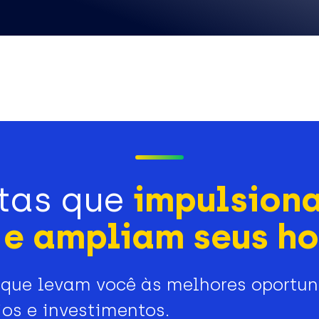
tas que
impulsion
e ampliam seus ho
que levam você às melhores oportu
os e investimentos.