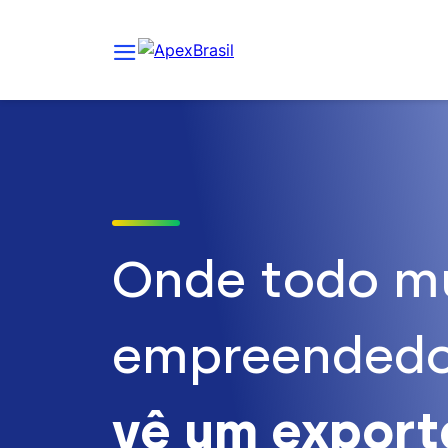
Onde todo m
empreendedo
vê um expor