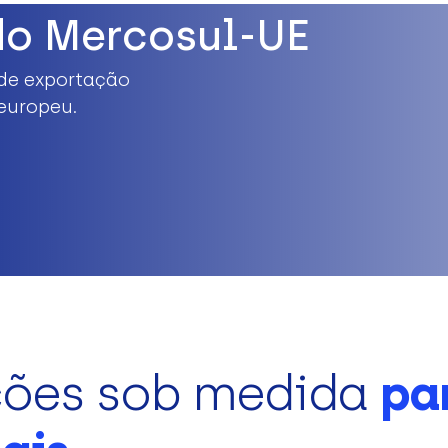
do Mercosul-UE
de exportação
europeu.
ções sob medida
pa