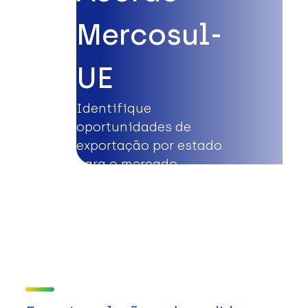
Mercosul-
UE
Identifique
oportunidades de
exportação por estado
para o mercado
europeu.
Saiba mais