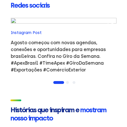
Redes sociais
In
Instagram Post
Ho
co
Agosto começou com novas agendas,
ar
e
conexões e oportunidades para empresas
mulher
brasileiras. Confira no Giro da Semana.
i
#ApexBrasil #TimeApex #GiroDaSemana
p
#Exportações #ComércioExterior
do
a
de
Ap
ta
in
Histórias que inspiram e
mostram
mu
nosso impacto
ca
s
Em