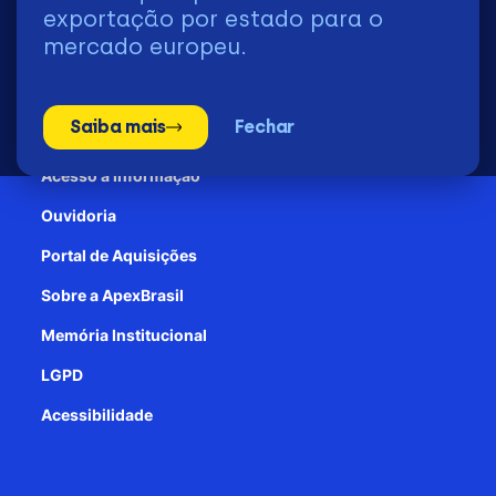
2026 | © Todos os Direitos Reservados - ApexBrasil
exportação por estado para o
mercado europeu.
Transparência e Prestação de contas
Saiba mais
Fechar
Patrocínio
Acesso à informação
Ouvidoria
Portal de Aquisições
Sobre a ApexBrasil
Memória Institucional
LGPD
Acessibilidade