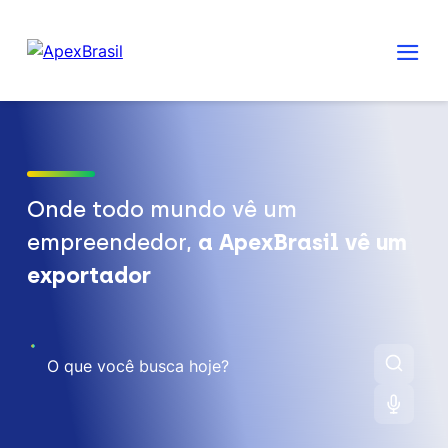
Onde todo mundo vê um
empreendedor,
a ApexBrasil vê um
exportador