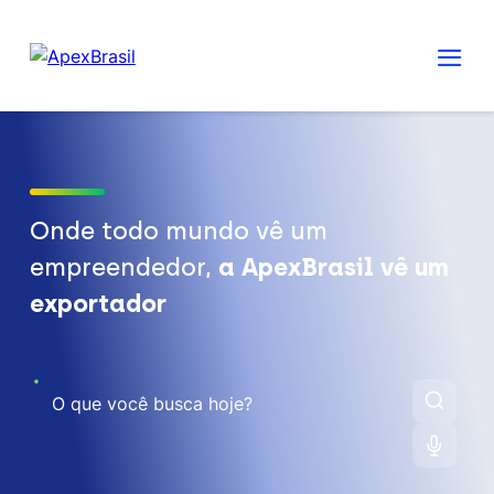
Onde todo mundo vê um
empreendedor,
a ApexBrasil vê um
exportador