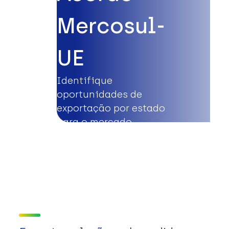
Mercosul-
UE
Identifique
oportunidades de
exportação por estado
para o mercado
europeu.
Saiba mais