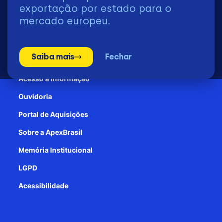
2026 | © Todos os Direitos Reservados - ApexBrasil
exportação por estado para o
mercado europeu.
Transparência e Prestação de contas
Saiba mais
Fechar
Patrocínio
Acesso à informação
Ouvidoria
Portal de Aquisições
Sobre a ApexBrasil
Memória Institucional
LGPD
Acessibilidade