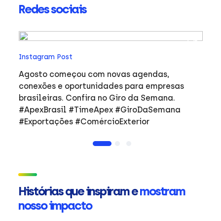
Redes sociais
In
Instagram Post
Ho
co
Agosto começou com novas agendas,
ar
e
conexões e oportunidades para empresas
mulher
brasileiras. Confira no Giro da Semana.
i
#ApexBrasil #TimeApex #GiroDaSemana
p
#Exportações #ComércioExterior
do
a
de
Ap
ta
in
Histórias que inspiram e
mostram
mu
nosso impacto
ca
s
Em