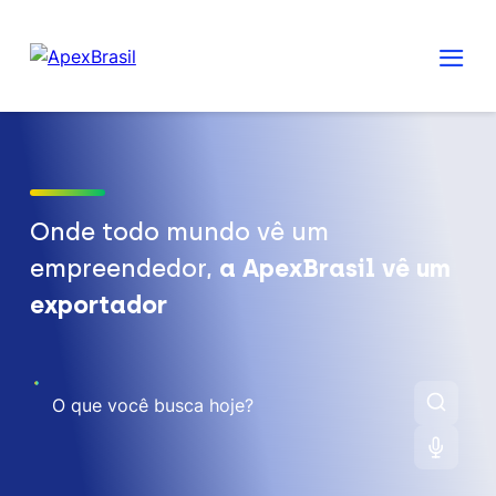
Onde todo mundo vê um
empreendedor,
a ApexBrasil vê um
exportador