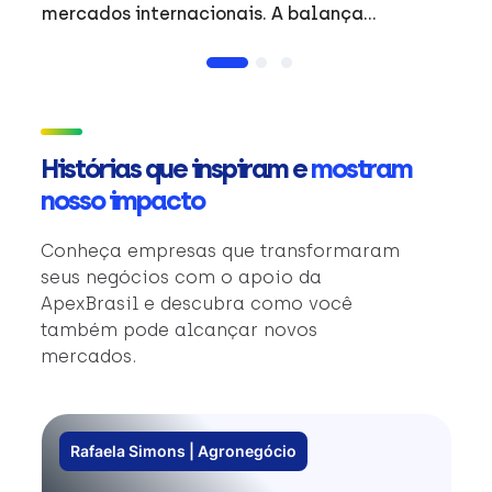
mercados internacionais. A balança
comercial do período reflete a dinâmica do
comércio exterior brasileiro e o desempenho
de produtos de destaque em mercados
estratégicos. #Exportacoes #Resultados
#Internacional #ApexBrasil
Histórias que inspiram e
mostram
nosso impacto
Conheça empresas que transformaram
seus negócios com o apoio da
ApexBrasil e descubra como você
também pode alcançar novos
mercados.
Rafaela Simons | Agronegócio