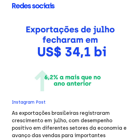
Redes sociais
In
O 
an
trab
pr
fa
no
o
exp
entre
Instagram Post
#
As exportações brasileiras registraram
crescimento em julho, com desempenho
positivo em diferentes setores da economia e
ue
avanço das vendas para importantes