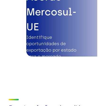
Mercosul-
UE
Identifique
oportunidades de
exportação por estado
para o mercado
europeu.
Saiba mais