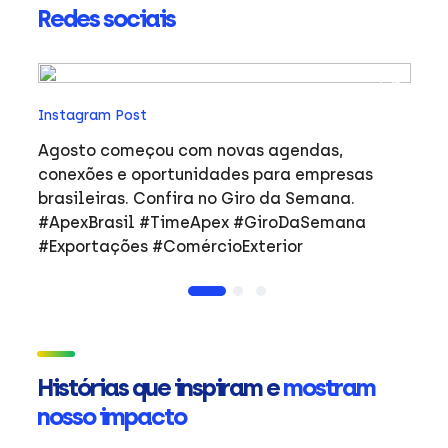
Redes sociais
In
Instagram Post
Ho
co
Agosto começou com novas agendas,
ar
e
conexões e oportunidades para empresas
mulher
brasileiras. Confira no Giro da Semana.
i
#ApexBrasil #TimeApex #GiroDaSemana
p
#Exportações #ComércioExterior
do
a
de
Ap
ta
in
Histórias que inspiram e
mostram
mu
nosso impacto
ca
s
Em