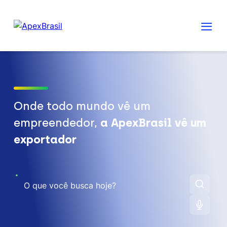
Onde todo mundo vê um
empreendedor,
a ApexBrasil vê um
exportador