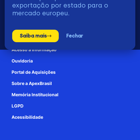
2026 | © Todos os Direitos Reservados - ApexBrasil
exportação por estado para o
mercado europeu.
Transparência e Prestação de contas
Saiba mais
Fechar
Patrocínio
Acesso à informação
Ouvidoria
Portal de Aquisições
Sobre a ApexBrasil
Memória Institucional
LGPD
Acessibilidade