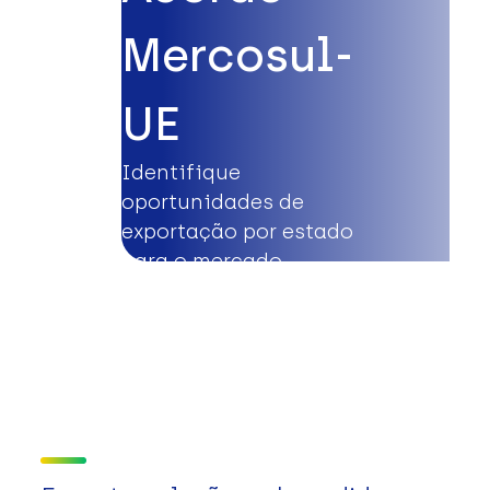
Mercosul-
UE
Identifique
oportunidades de
exportação por estado
para o mercado
europeu.
Saiba mais