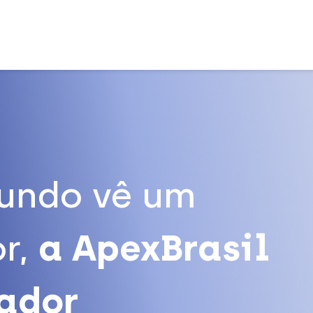
undo vê um
r,
a ApexBrasil
tador