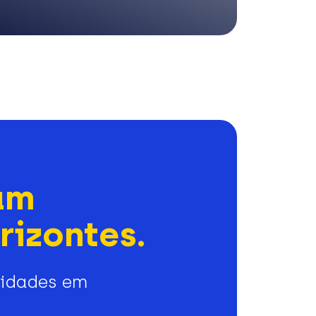
am
rizontes.
nidades em