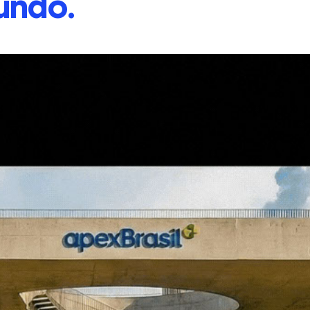
undo.