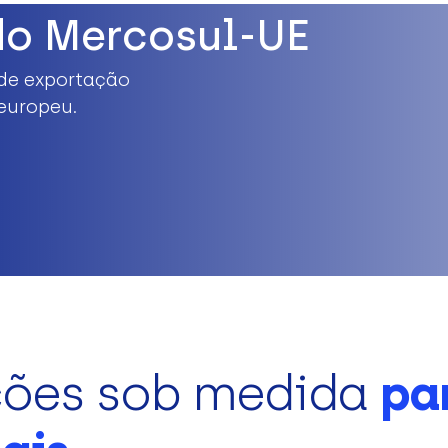
do Mercosul-UE
de exportação
europeu.
ções sob medida
pa