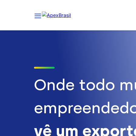
Onde todo m
empreendedo
vê um expor