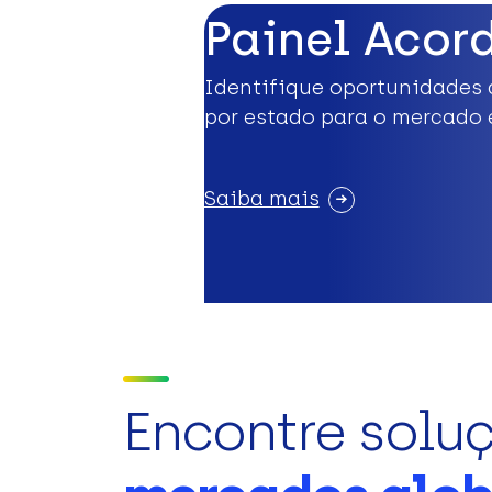
Painel Acor
Identifique oportunidades 
por estado para o mercado 
Saiba mais
Encontre solu