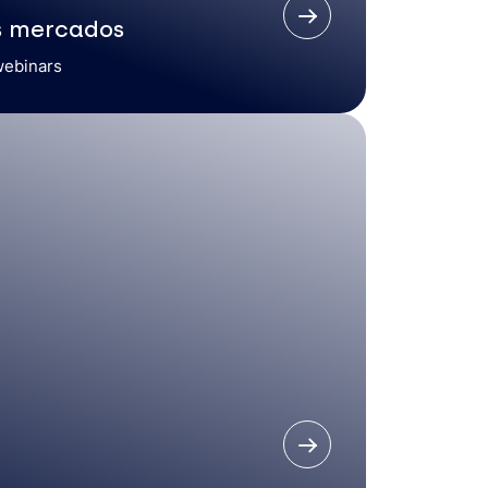
s mercados
webinars