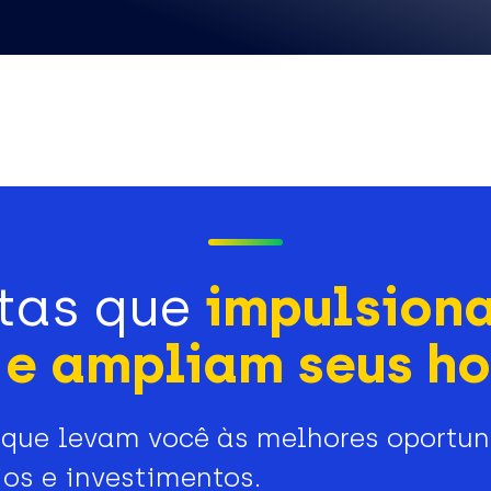
tas que
impulsion
e ampliam seus ho
que levam você às melhores oportu
os e investimentos.