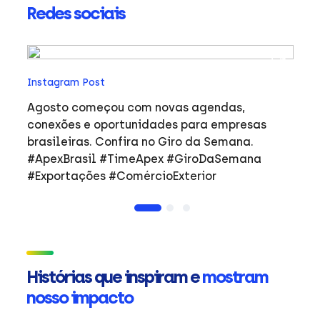
Redes sociais
In
Instagram Post
Ho
co
Agosto começou com novas agendas,
ar
e
conexões e oportunidades para empresas
mulher
brasileiras. Confira no Giro da Semana.
i
#ApexBrasil #TimeApex #GiroDaSemana
p
#Exportações #ComércioExterior
do
a
de
Ap
ta
in
Histórias que inspiram e
mostram
mu
nosso impacto
ca
s
Em