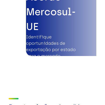
Mercosul-
UE
Identifique
oportunidades de
exportação por estado
para o mercado
europeu.
Saiba mais