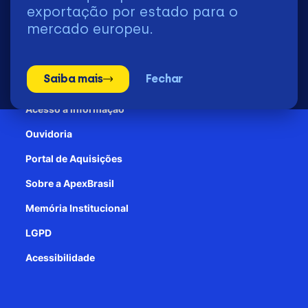
2026 | © Todos os Direitos Reservados - ApexBrasil
exportação por estado para o
mercado europeu.
Transparência e Prestação de contas
Saiba mais
Fechar
Patrocínio
Acesso à informação
Ouvidoria
Portal de Aquisições
Sobre a ApexBrasil
Memória Institucional
LGPD
Acessibilidade