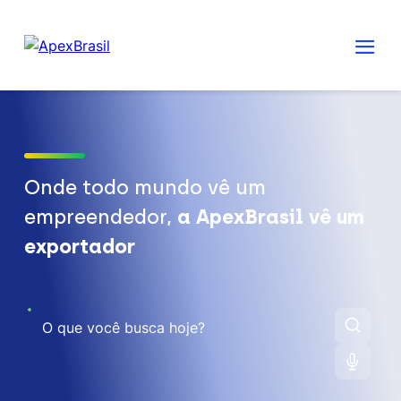
Onde todo mundo vê um
empreendedor,
a ApexBrasil vê um
exportador