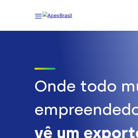
Onde todo m
empreendedo
vê um expor