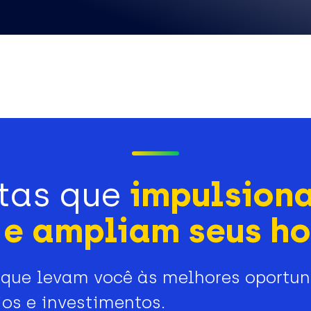
tas que
impulsion
e ampliam seus ho
que levam você às melhores oportu
os e investimentos.