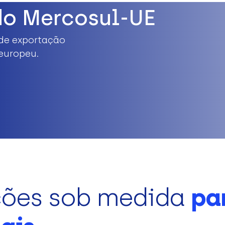
do Mercosul-UE
de exportação
europeu.
ções sob medida
pa