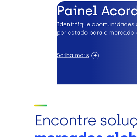
Painel Acor
Identifique oportunidades 
por estado para o mercado 
Saiba mais
Encontre solu