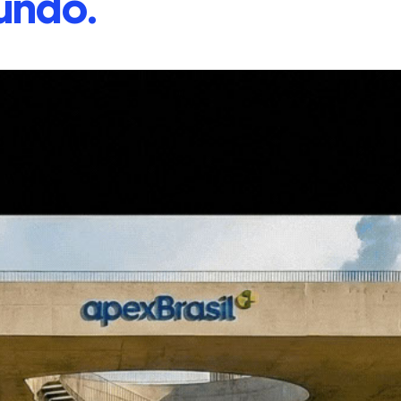
undo.