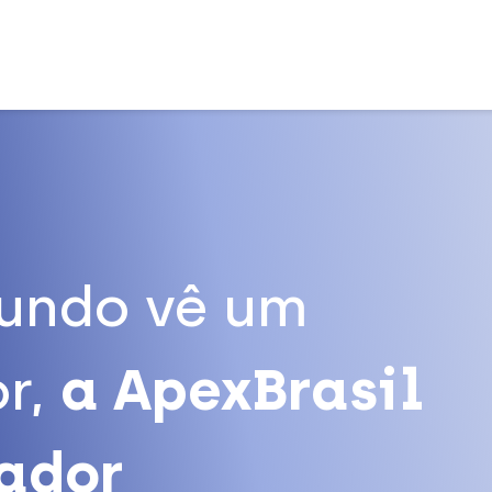
undo vê um
r,
a ApexBrasil
tador