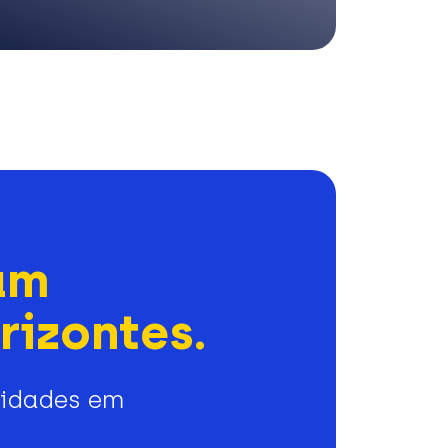
am
rizontes.
nidades em