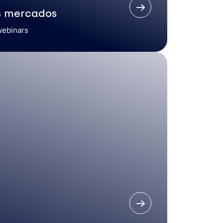
s mercados
webinars