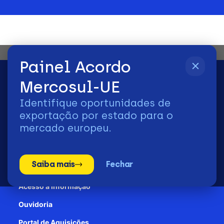
Painel Acordo
Mercosul-UE
Identifique oportunidades de
2026 | © Todos os Direitos Reservados - ApexBrasil
exportação por estado para o
mercado europeu.
Transparência e Prestação de contas
Saiba mais
Fechar
Patrocínio
Acesso à informação
Ouvidoria
Portal de Aquisições