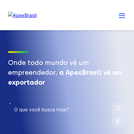
Onde todo mundo vê um
empreendedor,
a ApexBrasil vê um
exportador