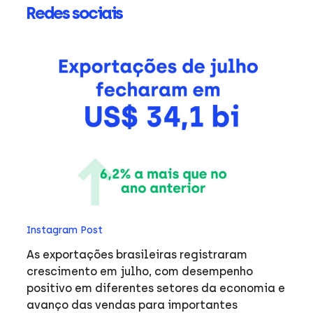
Redes sociais
In
O 
an
trab
pr
fa
no
o
exp
entre
Instagram Post
#
As exportações brasileiras registraram
crescimento em julho, com desempenho
positivo em diferentes setores da economia e
ue
avanço das vendas para importantes