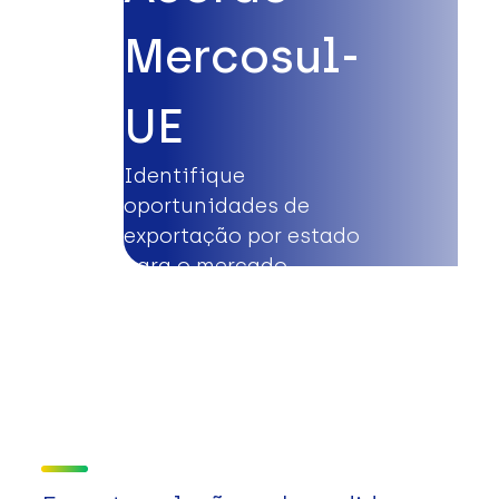
Mercosul-
UE
Identifique
oportunidades de
exportação por estado
para o mercado
europeu.
Saiba mais