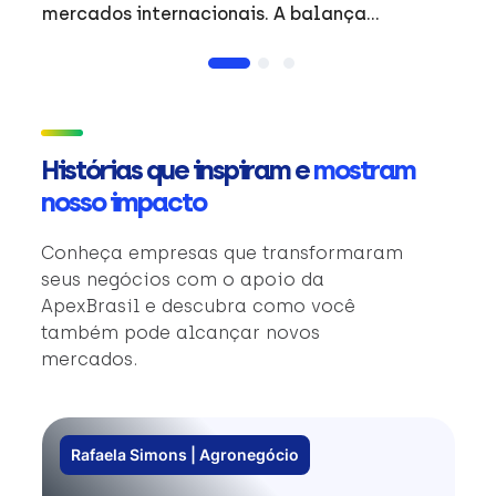
mercados internacionais. A balança
comercial do período reflete a dinâmica do
comércio exterior brasileiro e o desempenho
de produtos de destaque em mercados
estratégicos. #Exportacoes #Resultados
#Internacional #ApexBrasil
Histórias que inspiram e
mostram
nosso impacto
Conheça empresas que transformaram
seus negócios com o apoio da
ApexBrasil e descubra como você
também pode alcançar novos
mercados.
Rafaela Simons | Agronegócio