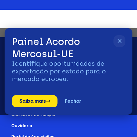
Painel Acordo
Mercosul-UE
Identifique oportunidades de
2026 | © Todos os Direitos Reservados - ApexBrasil
exportação por estado para o
mercado europeu.
Transparência e Prestação de contas
Saiba mais
Fechar
Patrocínio
Acesso à informação
Ouvidoria
Portal de Aquisições