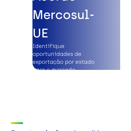
Mercosul-
UE
Identifique
oportunidades de
exportação por estado
para o mercado
europeu.
Saiba mais