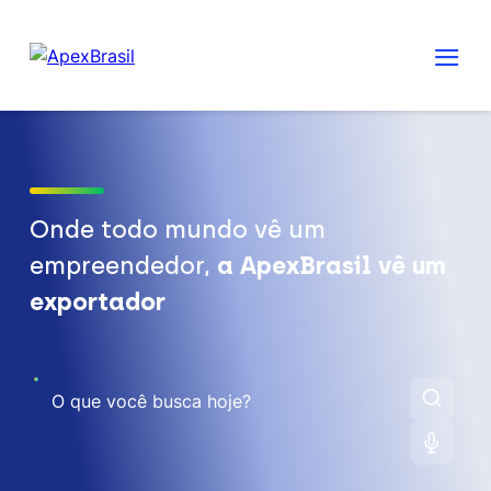
Onde todo mundo vê um
empreendedor,
a ApexBrasil vê um
exportador