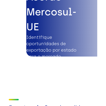
Mercosul-
UE
Identifique
oportunidades de
exportação por estado
para o mercado
europeu.
Saiba mais