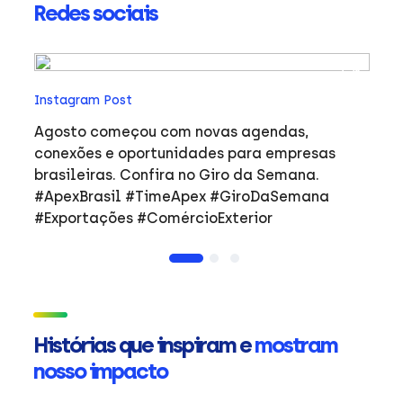
Redes sociais
In
Instagram Post
Ho
co
Agosto começou com novas agendas,
ar
e
conexões e oportunidades para empresas
mulher
brasileiras. Confira no Giro da Semana.
i
#ApexBrasil #TimeApex #GiroDaSemana
p
#Exportações #ComércioExterior
do
a
de
Ap
ta
in
Histórias que inspiram e
mostram
mu
nosso impacto
ca
s
Em