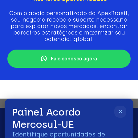
Com o apoio personalizado da ApexBrasil,
seu negócio recebe o suporte necessário
para explorar novos mercados, encontrar
parceiros estratégicos e maximizar seu
potencial global.
Fale conosco agora
Painel Acordo
Mercosul-UE
Identifique oportunidades de
2026 | © Todos os Direitos Reservados - ApexBrasil