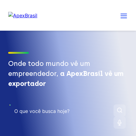
Onde todo mundo vê um
empreendedor,
a ApexBrasil vê um
exportador