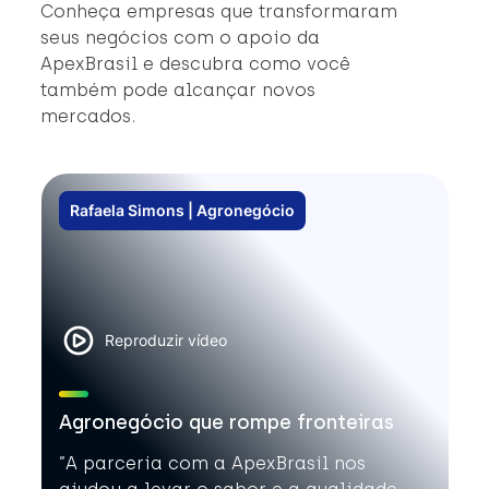
#
Conheça empresas que transformaram
#
seus negócios com o apoio da
ApexBrasil e descubra como você
também pode alcançar novos
mercados.
Rafaela Simons | Agronegócio
Reproduzir vídeo
Agronegócio que rompe fronteiras
”A parceria com a ApexBrasil nos