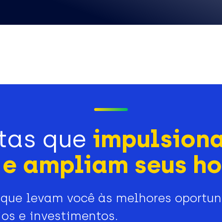
tas que
impulsion
e ampliam seus ho
que levam você às melhores oportu
os e investimentos.