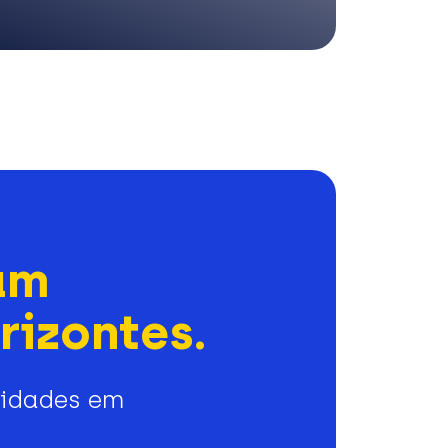
am
rizontes.
nidades em