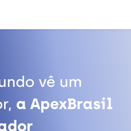
undo vê um
r,
a ApexBrasil
tador