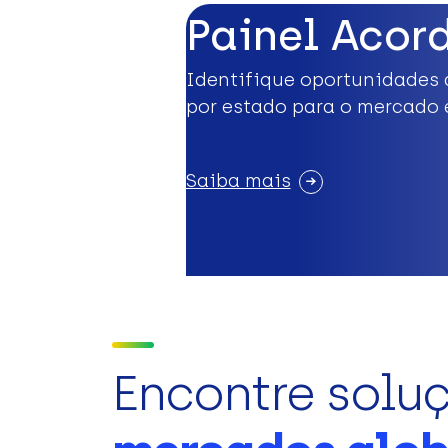
Painel Acor
Identifique oportunidades 
por estado para o mercado 
Saiba mais
Encontre solu