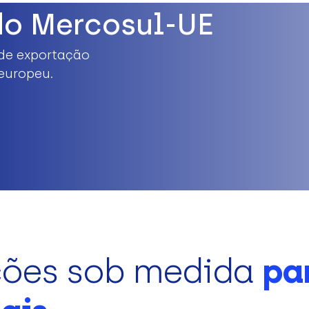
do Mercosul-UE
de exportação
europeu.
ções sob medida
pa