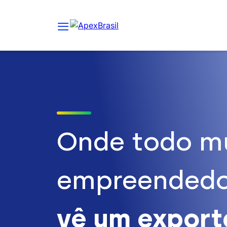
Onde todo m
empreendedo
vê um expor