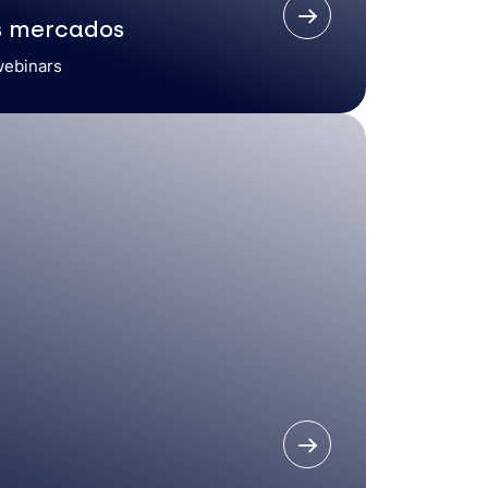
s mercados
webinars