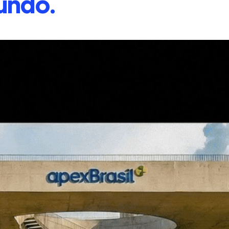
undo.