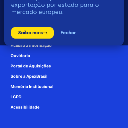
2026 | © Todos os Direitos Reservados - ApexBrasil
exportação por estado para o
mercado europeu.
Transparência e Prestação de contas
Saiba mais
Fechar
Patrocínio
Acesso à informação
Ouvidoria
Portal de Aquisições
Sobre a ApexBrasil
Memória Institucional
LGPD
Acessibilidade