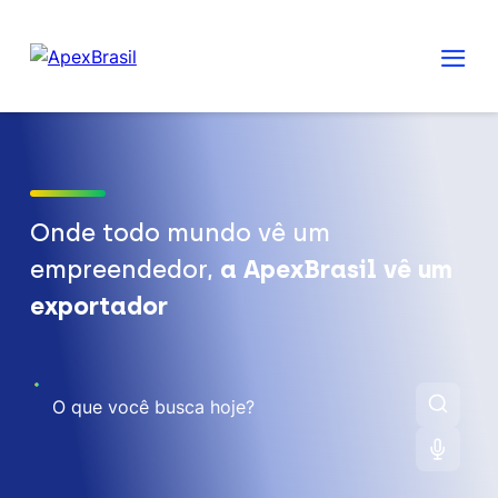
Onde todo mundo vê um
empreendedor,
a ApexBrasil vê um
exportador