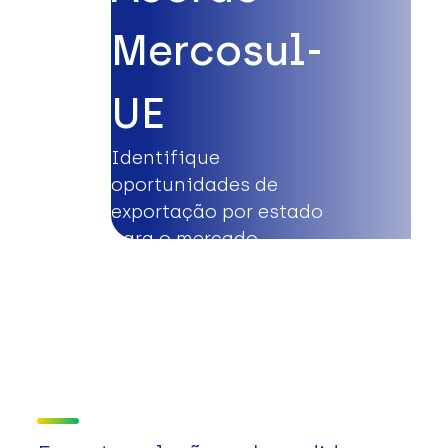
Mercosul-
UE
Identifique
oportunidades de
exportação por estado
para o mercado
europeu.
Saiba mais