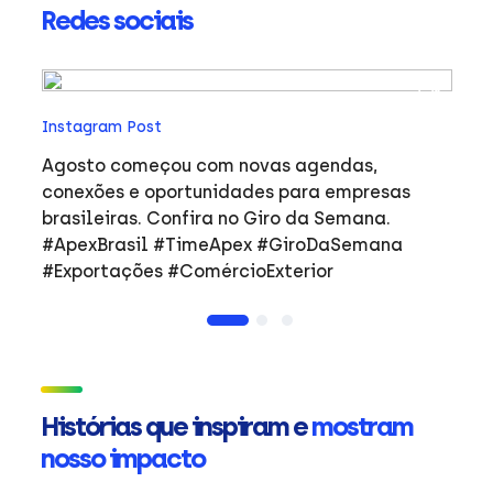
Redes sociais
In
Instagram Post
Ho
co
Agosto começou com novas agendas,
ar
e
conexões e oportunidades para empresas
mulher
brasileiras. Confira no Giro da Semana.
i
#ApexBrasil #TimeApex #GiroDaSemana
p
#Exportações #ComércioExterior
do
a
de
Ap
ta
in
Histórias que inspiram e
mostram
mu
nosso impacto
ca
s
Em