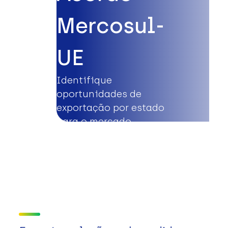
Mercosul-
UE
Identifique
oportunidades de
exportação por estado
para o mercado
europeu.
Saiba mais