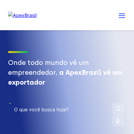
Onde todo mundo vê um
empreendedor,
a ApexBrasil vê um
exportador