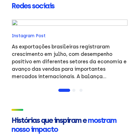
Redes sociais
In
Instagram Post
O 
an
As exportações brasileiras registraram
trab
crescimento em julho, com desempenho
pr
positivo em diferentes setores da economia e
fa
avanço das vendas para importantes
no
mercados internacionais. A balança
o
comercial do período reflete a dinâmica do
exp
comércio exterior brasileiro e o desempenho
entre
de produtos de destaque em mercados
#
estratégicos. #Exportacoes #Resultados
#Internacional #ApexBrasil
Histórias que inspiram e
mostram
nosso impacto
ue