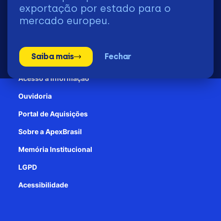
2026 | © Todos os Direitos Reservados - ApexBrasil
exportação por estado para o
mercado europeu.
Transparência e Prestação de contas
Saiba mais
Fechar
Patrocínio
Acesso à informação
Ouvidoria
Portal de Aquisições
Sobre a ApexBrasil
Memória Institucional
LGPD
Acessibilidade