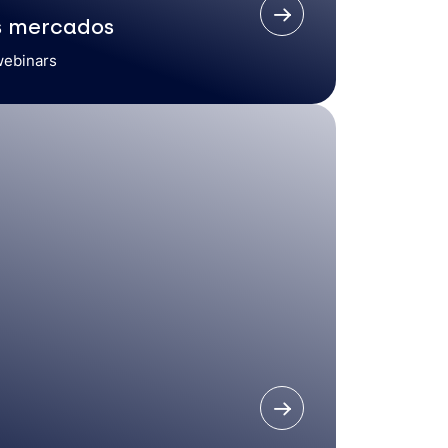
s mercados
webinars