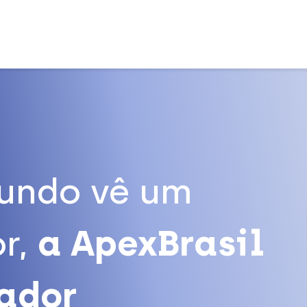
undo vê um
r,
a ApexBrasil
tador