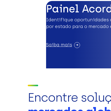
Painel Acor
Identifique oportunidades 
por estado para o mercado 
Saiba mais
Encontre solu