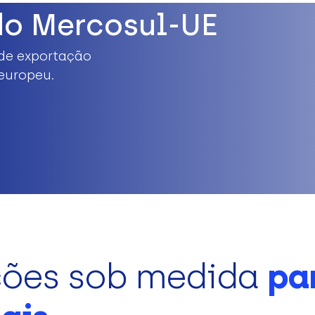
do Mercosul-UE
de exportação
europeu.
ções sob medida
pa