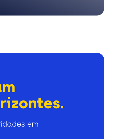
am
rizontes.
nidades em