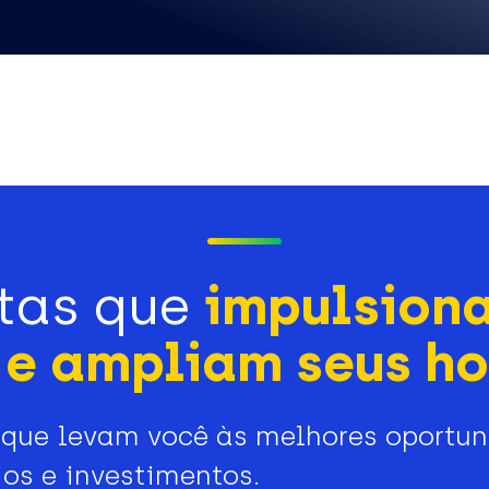
tas que
impulsion
e ampliam seus ho
que levam você às melhores oportu
os e investimentos.