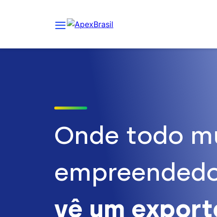
Onde todo m
empreendedo
vê um expor