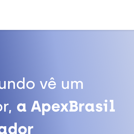
undo vê um
r,
a ApexBrasil
tador