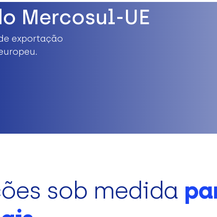
do Mercosul-UE
de exportação
europeu.
ções sob medida
pa