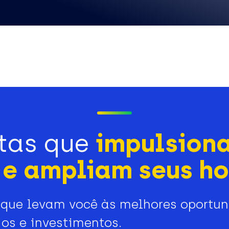
tas que
impulsion
e ampliam seus ho
que levam você às melhores oportu
os e investimentos.