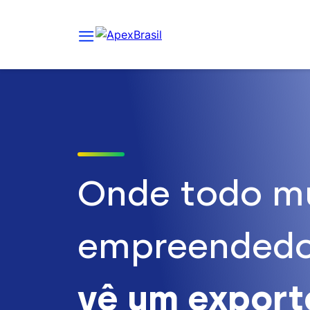
Onde todo m
empreendedo
vê um expor