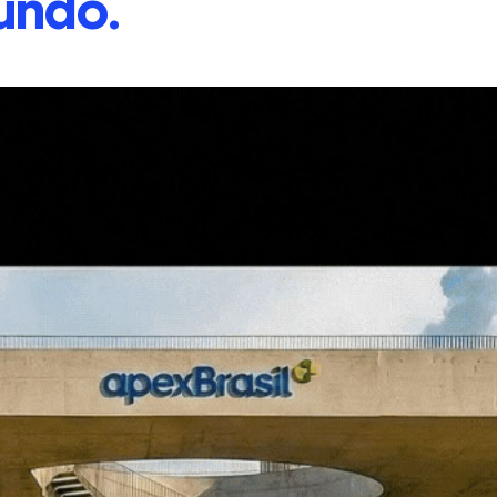
undo.