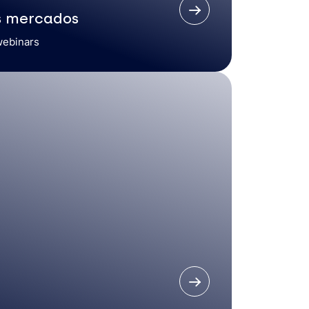
s mercados
webinars