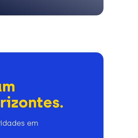
am
rizontes.
nidades em