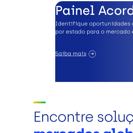
Painel Acor
Identifique oportunidades 
por estado para o mercado 
Saiba mais
Encontre solu