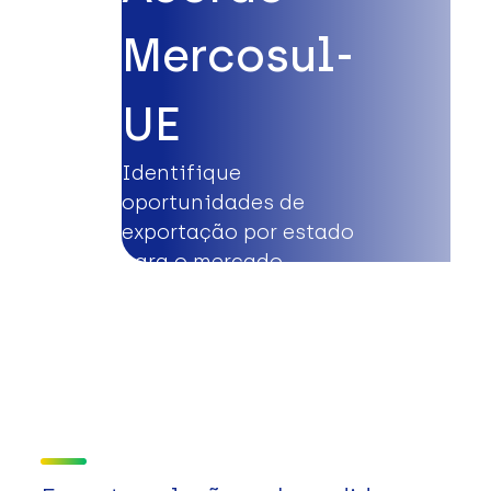
Mercosul-
UE
Identifique
oportunidades de
exportação por estado
para o mercado
europeu.
Saiba mais