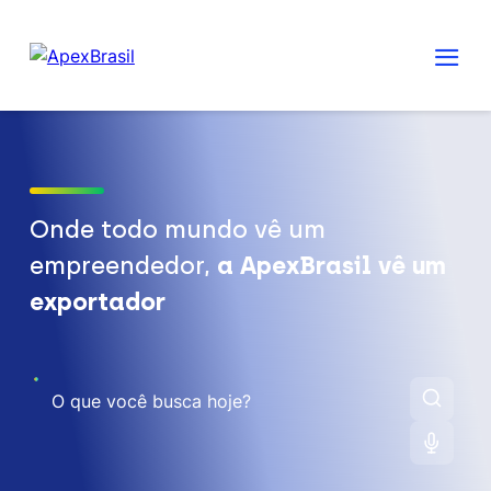
Onde todo mundo vê um
empreendedor,
a ApexBrasil vê um
exportador