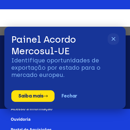
Painel Acordo
Mercosul-UE
Identifique oportunidades de
2026 | © Todos os Direitos Reservados - ApexBrasil
exportação por estado para o
mercado europeu.
Transparência e Prestação de contas
Saiba mais
Fechar
Patrocínio
Acesso à informação
Ouvidoria
Portal de Aquisições