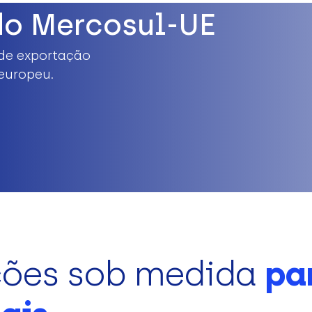
do Mercosul-UE
de exportação
europeu.
ções sob medida
pa