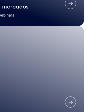
s mercados
webinars