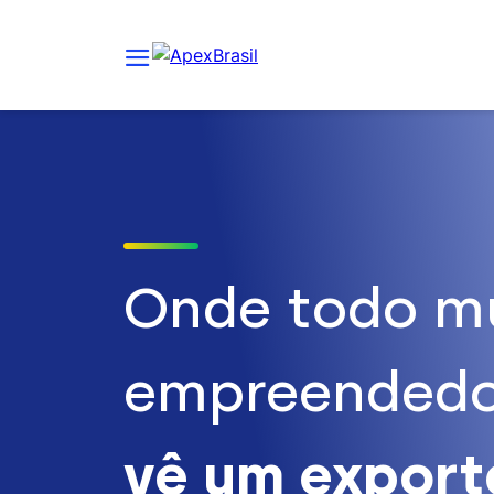
Onde todo m
empreendedo
vê um expor