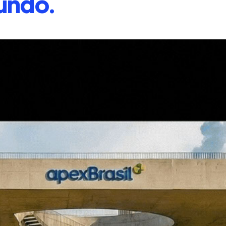
undo.