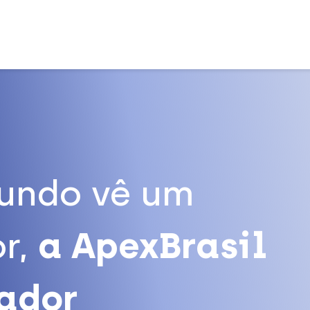
undo vê um
r,
a ApexBrasil
tador