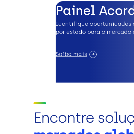
Painel Acor
Identifique oportunidades 
por estado para o mercado 
Saiba mais
Encontre solu