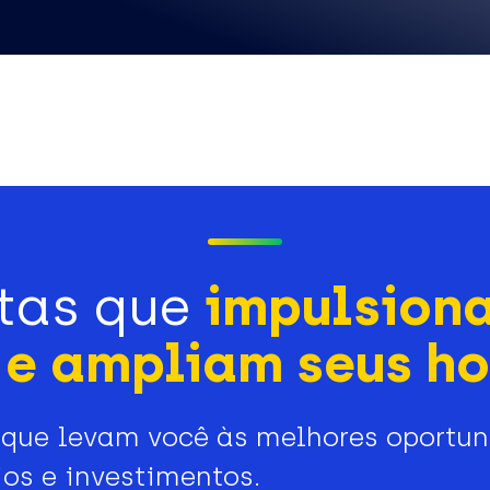
tas que
impulsion
e ampliam seus ho
que levam você às melhores oportu
os e investimentos.