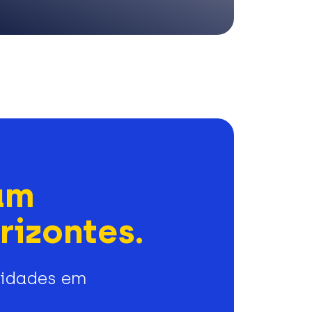
am
rizontes.
nidades em