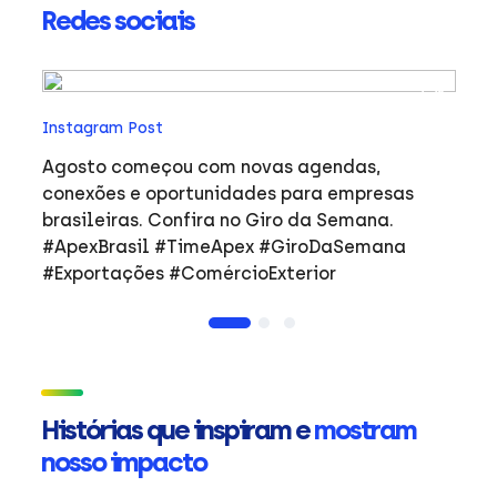
Redes sociais
In
Instagram Post
Ho
co
Agosto começou com novas agendas,
ar
e
conexões e oportunidades para empresas
mulher
brasileiras. Confira no Giro da Semana.
i
#ApexBrasil #TimeApex #GiroDaSemana
p
#Exportações #ComércioExterior
do
a
de
Ap
ta
in
Histórias que inspiram e
mostram
mu
nosso impacto
ca
s
Em