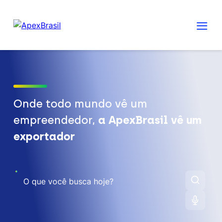
Onde todo mundo vê um
empreendedor,
a ApexBrasil vê um
exportador