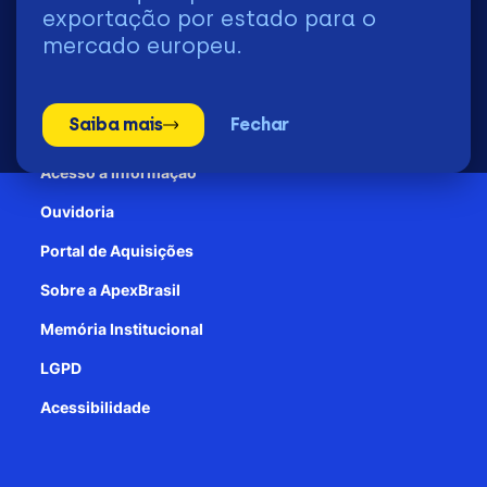
2026 | © Todos os Direitos Reservados - ApexBrasil
exportação por estado para o
mercado europeu.
Transparência e Prestação de contas
Saiba mais
Fechar
Patrocínio
Acesso à informação
Ouvidoria
Portal de Aquisições
Sobre a ApexBrasil
Memória Institucional
LGPD
Acessibilidade