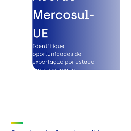
Mercosul-
UE
Identifique
oportunidades de
exportação por estado
para o mercado
europeu.
Saiba mais