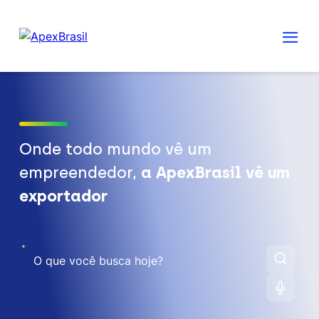
Onde todo mundo vê um
empreendedor,
a ApexBrasil vê um
exportador