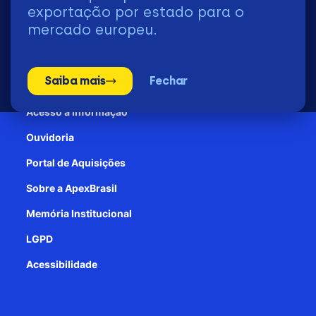
2026 | © Todos os Direitos Reservados - ApexBrasil
exportação por estado para o
mercado europeu.
Transparência e Prestação de contas
Saiba mais
Fechar
Patrocínio
Acesso à informação
Ouvidoria
Portal de Aquisições
Sobre a ApexBrasil
Memória Institucional
LGPD
Acessibilidade