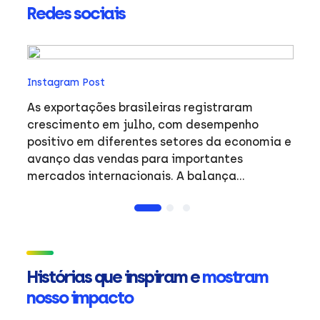
Redes sociais
In
Instagram Post
O 
an
As exportações brasileiras registraram
trab
crescimento em julho, com desempenho
pr
positivo em diferentes setores da economia e
fa
avanço das vendas para importantes
no
mercados internacionais. A balança
o
comercial do período reflete a dinâmica do
exp
comércio exterior brasileiro e o desempenho
entre
de produtos de destaque em mercados
#
estratégicos. #Exportacoes #Resultados
#Internacional #ApexBrasil
Histórias que inspiram e
mostram
nosso impacto
ue