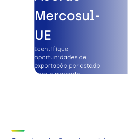
Mercosul-
UE
Identifique
oportunidades de
exportação por estado
para o mercado
europeu.
Saiba mais