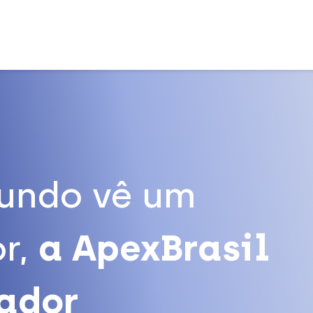
undo vê um
r,
a ApexBrasil
tador