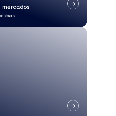
s mercados
webinars