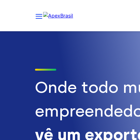
Onde todo m
empreendedo
vê um expor