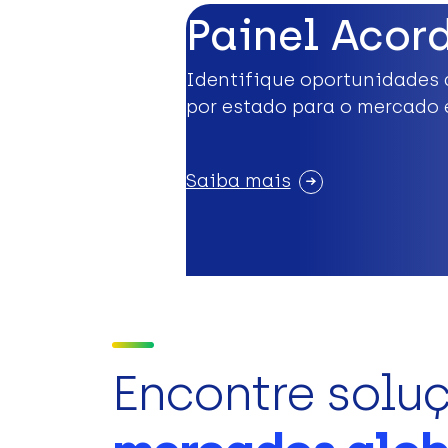
Painel Acor
Identifique oportunidades 
por estado para o mercado 
Saiba mais
Encontre solu