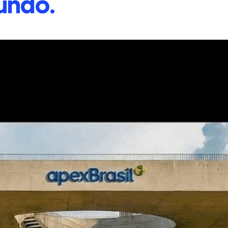
undo.