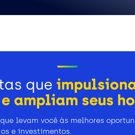
tas que
impulsion
e ampliam seus ho
que levam você às melhores oportu
os e investimentos.