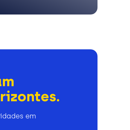
am
rizontes.
nidades em