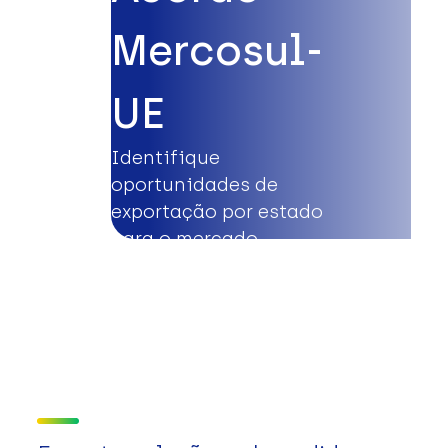
Mercosul-
UE
Identifique
oportunidades de
exportação por estado
para o mercado
europeu.
Saiba mais