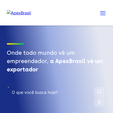
Onde todo mundo vê um
empreendedor,
a ApexBrasil vê um
exportador