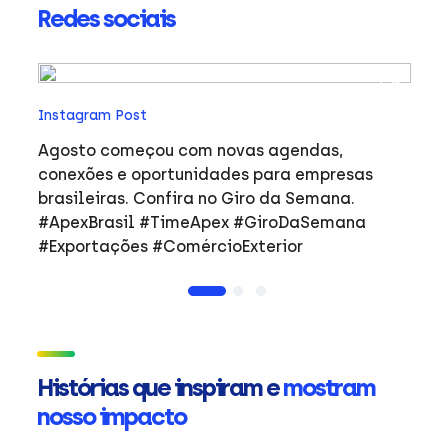
Redes sociais
In
Instagram Post
Ho
co
Agosto começou com novas agendas,
ar
e
conexões e oportunidades para empresas
mulher
brasileiras. Confira no Giro da Semana.
i
#ApexBrasil #TimeApex #GiroDaSemana
p
#Exportações #ComércioExterior
do
a
de
Ap
ta
in
Histórias que inspiram e
mostram
mu
nosso impacto
ca
s
Em