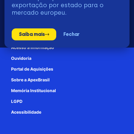
2026 | © Todos os Direitos Reservados - ApexBrasil
exportação por estado para o
mercado europeu.
Transparência e Prestação de contas
Saiba mais
Fechar
Patrocínio
Acesso à informação
Ouvidoria
Portal de Aquisições
Sobre a ApexBrasil
Memória Institucional
LGPD
Acessibilidade