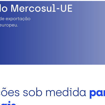
do Mercosul-UE
de exportação
europeu.
ções sob medida
pa