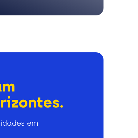
am
rizontes.
nidades em