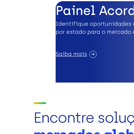
Painel Acor
Identifique oportunidades 
por estado para o mercado 
Saiba mais
Encontre solu