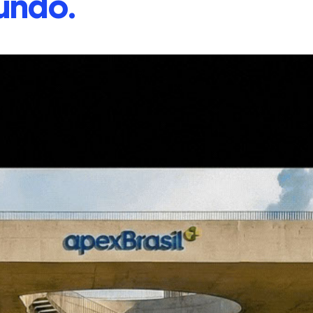
undo.