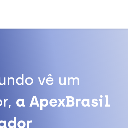
undo vê um
r,
a ApexBrasil
tador