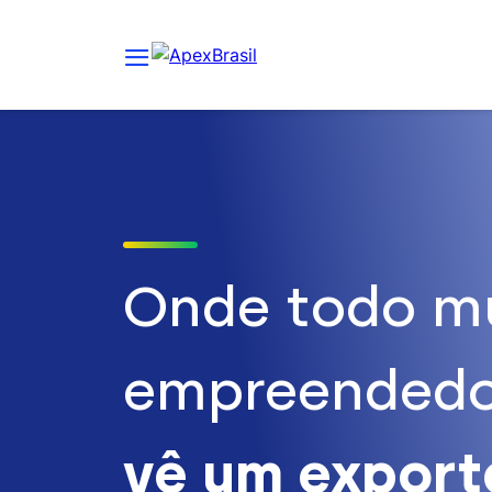
Onde todo m
empreendedo
vê um expor