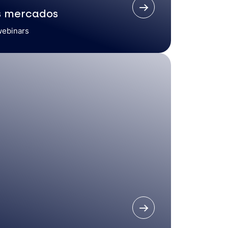
s mercados
webinars