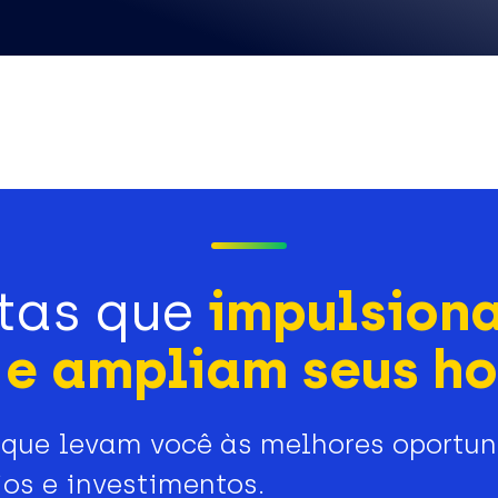
tas que
impulsion
e ampliam seus ho
que levam você às melhores oportu
os e investimentos.