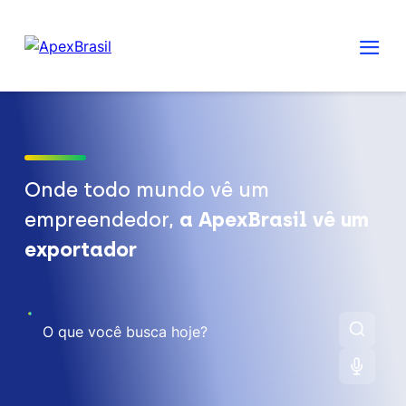
Onde todo mundo vê um
empreendedor,
a ApexBrasil vê um
exportador