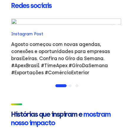
Redes sociais
In
Instagram Post
Ho
co
Agosto começou com novas agendas,
ar
e
conexões e oportunidades para empresas
mulher
brasileiras. Confira no Giro da Semana.
i
#ApexBrasil #TimeApex #GiroDaSemana
p
#Exportações #ComércioExterior
do
a
de
Ap
ta
in
Histórias que inspiram e
mostram
mu
nosso impacto
ca
s
Em