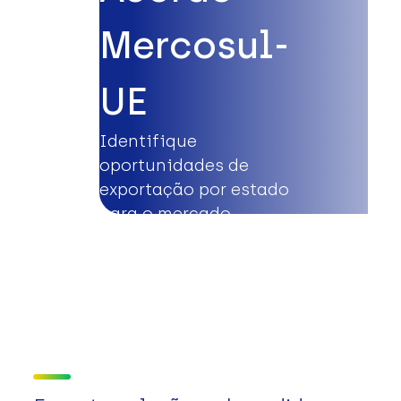
Mercosul-
UE
Identifique
oportunidades de
exportação por estado
para o mercado
europeu.
Saiba mais