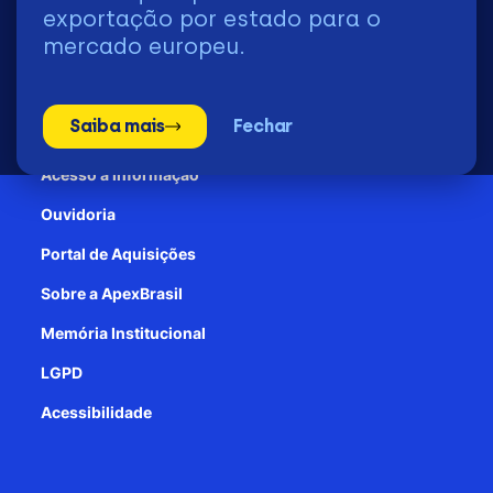
2026 | © Todos os Direitos Reservados - ApexBrasil
exportação por estado para o
mercado europeu.
Transparência e Prestação de contas
Saiba mais
Fechar
Patrocínio
Acesso à informação
Ouvidoria
Portal de Aquisições
Sobre a ApexBrasil
Memória Institucional
LGPD
Acessibilidade