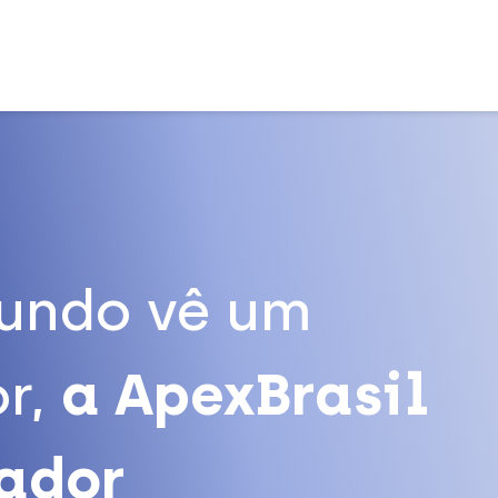
undo vê um
r,
a ApexBrasil
tador