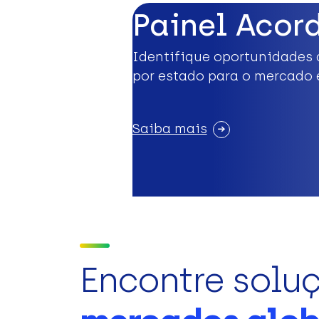
Painel Acor
Identifique oportunidades 
por estado para o mercado 
Saiba mais
Encontre solu