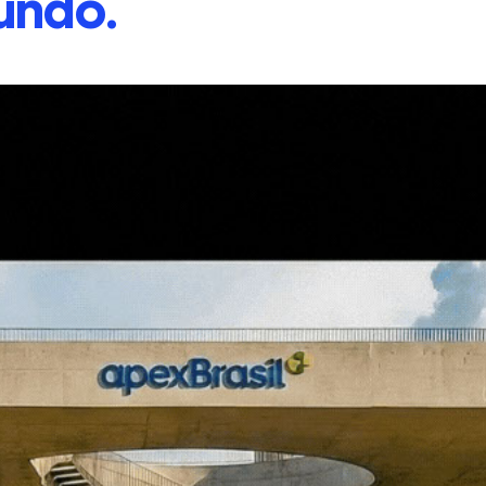
undo.