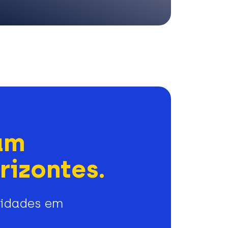
am
rizontes.
nidades em