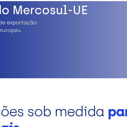
do Mercosul-UE
de exportação
europeu.
ções sob medida
pa