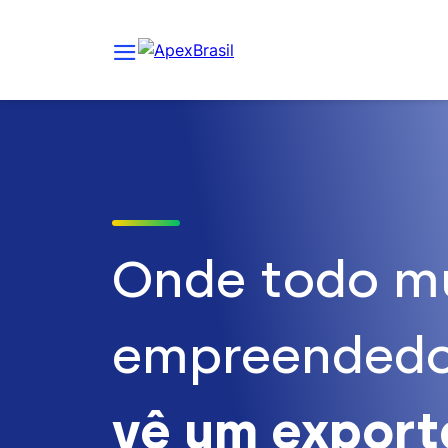
Onde todo m
empreendedo
vê um expor