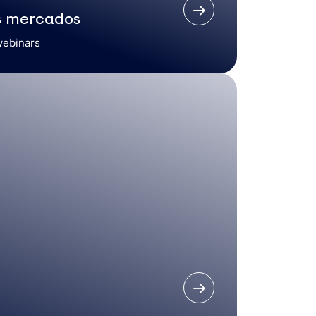
s mercados
webinars