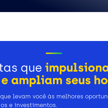
tas que
impulsion
e ampliam seus ho
que levam você às melhores oportu
os e investimentos.