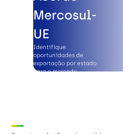
Mercosul-
UE
Identifique
oportunidades de
exportação por estado
para o mercado
europeu.
Saiba mais