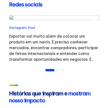
Redes sociais
In
Instagram Post
O
Co
Exportar vai muito além de colocar um
 e
s
produto em um navio. É preciso conhecer
li
mercados, encontrar compradores, participar
ve
de feiras internacionais e entender como
o
edição: • 
transformar oportunidades em negócios. É
o
Br
justamente aí que entra a ApexBrasil:
Ac
conectando empresas brasileiras ao mercado
Ro
internacional e atraindo investimentos que
Buscapé •
fortalecem a nossa economia. Agora que
S
você já sabe qual é o papel da ApexBrasil,
Histórias que inspiram e
mostram
Ve
conta pra gente: qual tema sobre comércio
nosso impacto
ge
exterior você gostaria de ver nos próximos
m
vídeos? 👇 #ApexBrasil #Exportação