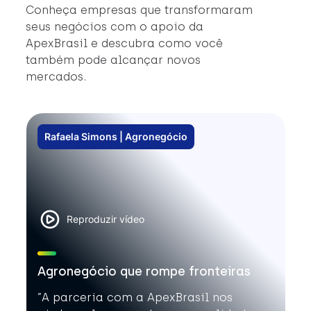
q
Conheça empresas que transformaram
#ComércioExterior #NegóciosInternacionais
Am
seus negócios com o apoio da
#Internacionalização
fi
ApexBrasil e descubra como você
d
também pode alcançar novos
estr
mercados.
S
Gl
se 
Rafaela Simons | Agronegócio
#
#
Reproduzir vídeo
Agronegócio que rompe fronteiras
”A parceria com a ApexBrasil nos