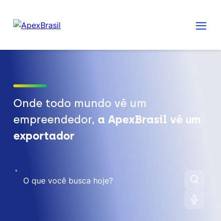
Onde todo mundo vê um
empreendedor,
a ApexBrasil vê um
exportador