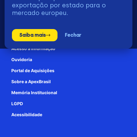
2026 | © Todos os Direitos Reservados - ApexBrasil
exportação por estado para o
mercado europeu.
Transparência e Prestação de contas
Saiba mais
Fechar
Patrocínio
Acesso à informação
Ouvidoria
Portal de Aquisições
Sobre a ApexBrasil
Memória Institucional
LGPD
Acessibilidade