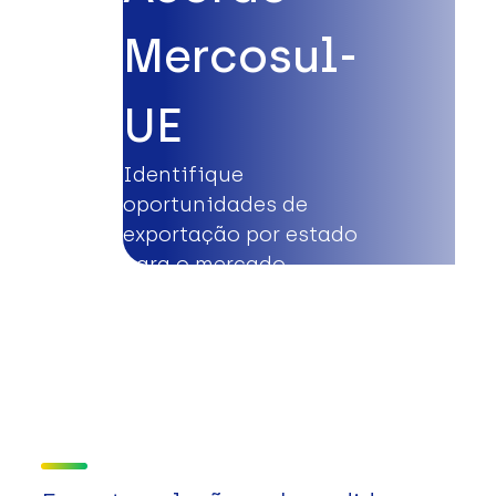
Mercosul-
UE
Identifique
oportunidades de
exportação por estado
para o mercado
europeu.
Saiba mais