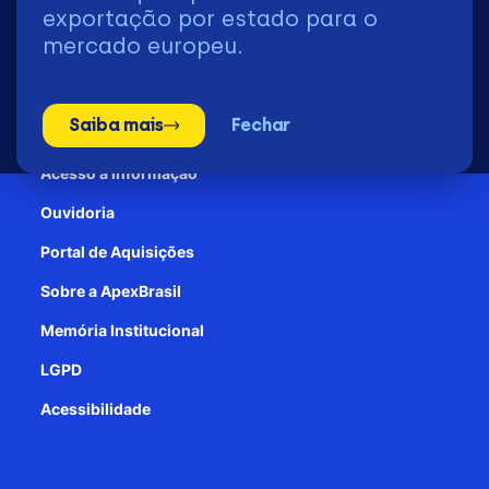
2026 | © Todos os Direitos Reservados - ApexBrasil
exportação por estado para o
mercado europeu.
Transparência e Prestação de contas
Saiba mais
Fechar
Patrocínio
Acesso à informação
Ouvidoria
Portal de Aquisições
Sobre a ApexBrasil
Memória Institucional
LGPD
Acessibilidade