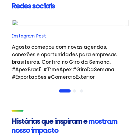
Redes sociais
In
Instagram Post
Ho
co
Agosto começou com novas agendas,
ar
e
conexões e oportunidades para empresas
mulher
brasileiras. Confira no Giro da Semana.
i
#ApexBrasil #TimeApex #GiroDaSemana
p
#Exportações #ComércioExterior
do
a
de
Ap
ta
in
Histórias que inspiram e
mostram
mu
nosso impacto
ca
s
Em