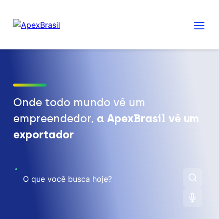
Onde todo mundo vê um
empreendedor,
a ApexBrasil vê um
exportador