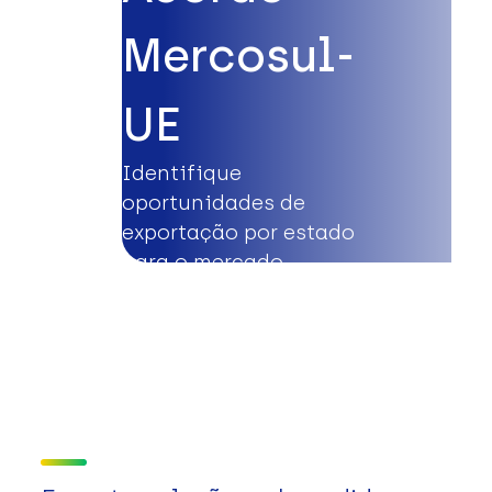
Mercosul-
UE
Identifique
oportunidades de
exportação por estado
para o mercado
europeu.
Saiba mais