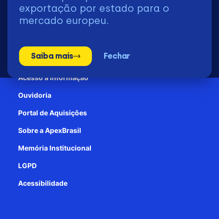
2026 | © Todos os Direitos Reservados - ApexBrasil
exportação por estado para o
mercado europeu.
Transparência e Prestação de contas
Saiba mais
Fechar
Patrocínio
Acesso à informação
Ouvidoria
Portal de Aquisições
Sobre a ApexBrasil
Memória Institucional
LGPD
Acessibilidade